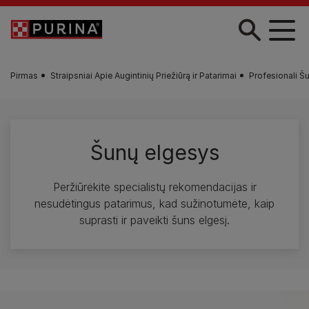
Pereiti į pagrindinį turinį
Pirmas
Straipsniai Apie Augintinių Priežiūrą ir Patarimai
Profesionali Šu
Šunų elgesys
Peržiūrėkite specialistų rekomendacijas ir
nesudėtingus patarimus, kad sužinotumėte, kaip
suprasti ir paveikti šuns elgesį.