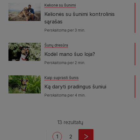
Kelionė su šunimi
Kelionės su šunimi kontrolinis
sąrašas
Perskaitoma per 3 min.
Šunų dresūra
Kodėl mano šuo loja?
Perskaitoma per 2 min.
Kaip suprasti šunis
Ką daryti pradingus šuniui
Perskaitoma per 4 min.
13 rezultatų
Pagination
Current page
Puslapis
1
2