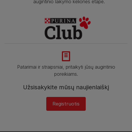
augintinio laikymo kelionės etape.
Patarimai ir straipsniai, pritaikyti jūsų augintinio
poreikiams.
Užsisakykite mūsų naujienlaiškį
Registruotis