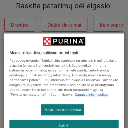
Raskite patarimų dėl elgesio:
Dresūra
Dažni klausimai
Kaip suprasti
Mums reikia Jūsų sutikimo norint tęsti
Žiūrėti visus straipsnius apie šunis
Paspaudę mygtuką "Sutikti" Jūs sutinkate su pirmųjų ir trečiųjų šalių
slapukų (ar panašių) naudojimu, tokiu būdu suteikdami mums
galimybę pagerinti Jūsų naršymo internete patirtį, įvertinti mūsų
auditoriją, surinkti naudingą informaciją, kuri leistų mums ir mūsų
Rodomi 12 iš 13 straipsnių
partneriams pateikti Jūsų interesus atitinkančias reklamas. Sužinokite
daugiau mūsų privatumo pranešime ir pasirinkite savo nustatymus
paspausdami čia ar bet kuriuo kitu metu paspaudę mygtuką
Populiarūs straipsniai:
"Privatumo nustatymai" mūsų tinklapyje.
Daugiau informacijos
Privatumo nustatymai
Kaip suprasti šunis
Vakarėliai, šunys ir fejerverkai
Sutikti