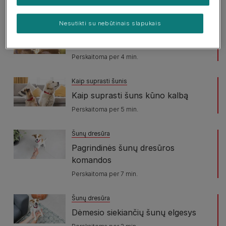
Perskaitoma per 6 min.
Nesutikti su nebūtinais slapukais
Kaip suprasti šunis
Mylėkite savo augintinį
Perskaitoma per 4 min.
Kaip suprasti šunis
Kaip suprasti šuns kūno kalbą
Perskaitoma per 5 min.
Šunų dresūra
Pagrindinės šunų dresūros
komandos
Perskaitoma per 7 min.
Šunų dresūra
Dėmesio siekiančių šunų elgesys