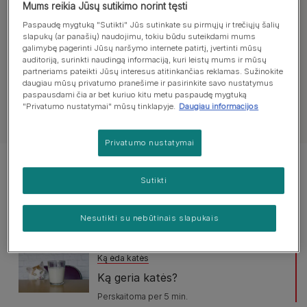
Mums reikia Jūsų sutikimo norint tęsti
Paspaudę mygtuką "Sutikti" Jūs sutinkate su pirmųjų ir trečiųjų šalių
slapukų (ar panašių) naudojimu, tokiu būdu suteikdami mums
Visi straipsniai apie šėrimą
Šėrimo rekomendac
galimybę pagerinti Jūsų naršymo internete patirtį, įvertinti mūsų
auditoriją, surinkti naudingą informaciją, kuri leistų mums ir mūsų
partneriams pateikti Jūsų interesus atitinkančias reklamas. Sužinokite
daugiau mūsų privatumo pranešime ir pasirinkite savo nustatymus
paspausdami čia ar bet kuriuo kitu metu paspaudę mygtuką
"Privatumo nustatymai" mūsų tinklapyje.
Daugiau informacijos
Žiūrėti visus straipsnius apie kates
Privatumo nustatymai
Rodomi 2 iš 2 straipsnių
Sutikti
Populiarūs straipsniai:
Nesutikti su nebūtinais slapukais
Ką ėda katės
Ką geria katės?
Perskaitoma per 5 min.