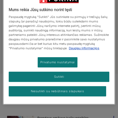
Raskite patarimų dėl brandaus
Mums reikia Jūsų sutikimo norint tęsti
amžiaus augintinių priežiūros:
Paspaudę mygtuką "Sutikti" Jūs sutinkate su pirmųjų ir trečiųjų šalių
slapukų (ar panašių) naudojimu, tokiu būdu suteikdami mums
galimybę pagerinti Jūsų naršymo internete patirtį, įvertinti mūsų
auditoriją, surinkti naudingą informaciją, kuri leistų mums ir mūsų
Brandaus amžiaus augintinių sveikata
Brandau
partneriams pateikti Jūsų interesus atitinkančias reklamas. Sužinokite
daugiau mūsų privatumo pranešime ir pasirinkite savo nustatymus
paspausdami čia ar bet kuriuo kitu metu paspaudę mygtuką
"Privatumo nustatymai" mūsų tinklapyje.
Daugiau informacijos
Privatumo nustatymai
Žiūrėti visus straipsnius apie kates
Sutikti
Rodomi 2 iš 2 straipsnių
Nesutikti su nebūtinais slapukais
Populiarūs straipsniai:
Brandaus amžiaus kačių priežiūra