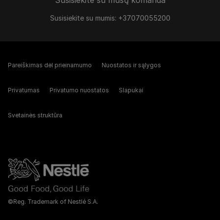
Susisiekite su mūsų komanda
Susisiekite su mumis: +37070055200
Pareiškimas dėl prieinamumo
Nuostatos ir sąlygos
Privatumas
Privatumo nuostatos
Slapukai
Svetainės struktūra
©Reg. Trademark of Nestlé S.A.