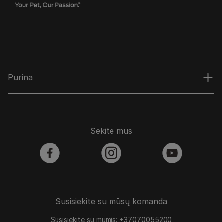
Purina
Sekite mus
facebook
instagram
youtube
Susisiekite su mūsų komanda
Susisiekite su mumis: +37070055200