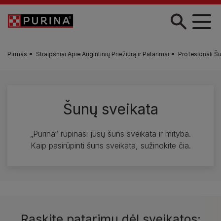
Pereiti į pagrindinį turinį
Pirmas
Straipsniai Apie Augintinių Priežiūrą ir Patarimai
Profesionali Šu
Šunų sveikata
„Purina“ rūpinasi jūsų šuns sveikata ir mityba.
Kaip pasirūpinti šuns sveikata, sužinokite čia.
Raskite patarimų dėl sveikatos: