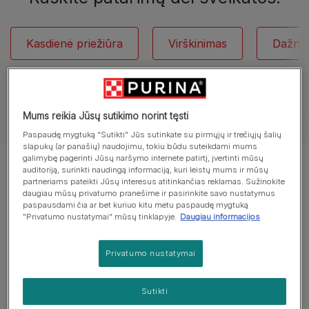
Kasdienė priežiūra
Virškinimas
Dažni 
Mums reikia Jūsų sutikimo norint tęsti
Žiūrėti visus straipsnius apie šunis
Paspaudę mygtuką "Sutikti" Jūs sutinkate su pirmųjų ir trečiųjų šalių
slapukų (ar panašių) naudojimu, tokiu būdu suteikdami mums
galimybę pagerinti Jūsų naršymo internete patirtį, įvertinti mūsų
Rodomi 11 iš 11 straipsnių
auditoriją, surinkti naudingą informaciją, kuri leistų mums ir mūsų
partneriams pateikti Jūsų interesus atitinkančias reklamas. Sužinokite
daugiau mūsų privatumo pranešime ir pasirinkite savo nustatymus
paspausdami čia ar bet kuriuo kitu metu paspaudę mygtuką
Populiarūs straipsniai:
"Privatumo nustatymai" mūsų tinklapyje.
Daugiau informacijos
Privatumo nustatymai
Šunų parazitai
Šunų erkės: kaip jas atpažinti ir
Sutikti
pašalinti