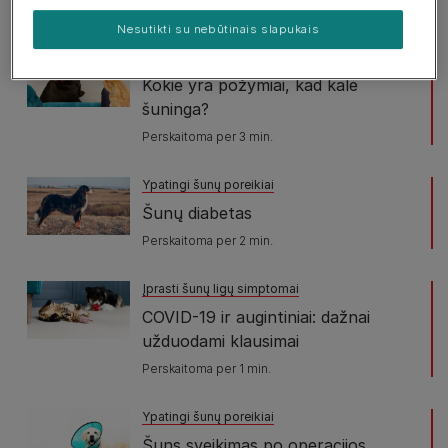
Perskaitoma per 3 min.
Nesutikti su nebūtinais slapukais
Kalių nėštumas
Kokie yra požymiai, kad kalė
šuninga?
Perskaitoma per 3 min.
Ypatingi šunų poreikiai
Šunų diabetas
Perskaitoma per 2 min.
Įprasti šunų ligų simptomai
COVID-19 ir augintiniai: dažnai
užduodami klausimai
Perskaitoma per 1 min.
Ypatingi šunų poreikiai
Šuns sveikimas po operacijos