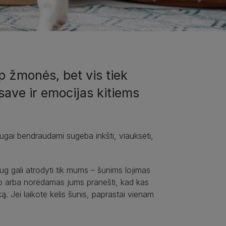
p žmonės, bet vis tiek
 save ir emocijas kitiems
ugai bendraudami sugeba inkšti, viauksėti,
ug gali atrodyti tik mums – šunims lojimas
rimo arba norėdamas jums pranešti, kad kas
iką. Jei laikote kelis šunis, paprastai vienam