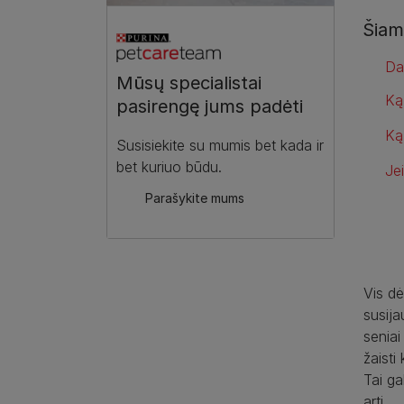
Šiam
Da
Mūsų specialistai
Ką
pasirengę jums padėti
Ką
Susisiekite su mumis bet kada ir
bet kuriuo būdu.
Je
Parašykite mums
Vis dė
susija
seniai
žaisti 
Tai ga
arti.