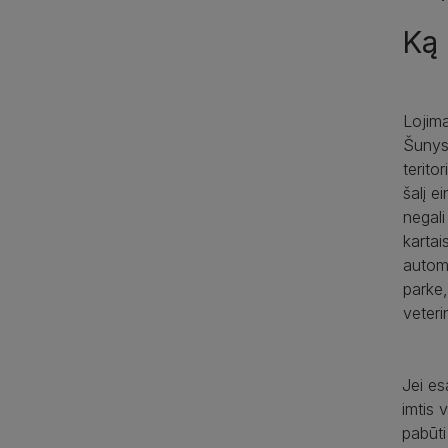
Ką 
Lojim
Šunys 
terito
šalį e
negali
kartai
automo
parke,
veteri
Jei es
imtis 
pabūti