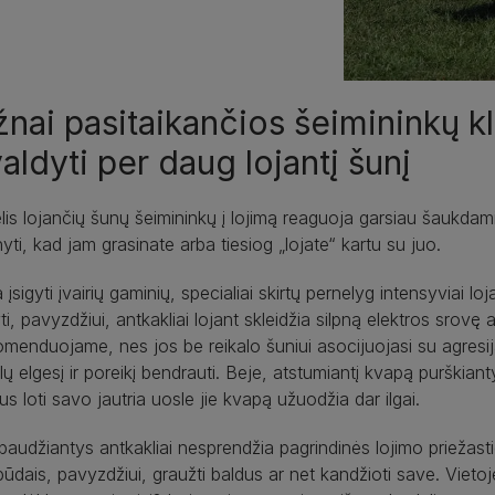
nai pasitaikančios šeimininkų kl
aldyti per daug lojantį šunį
is lojančių šunų šeimininkų į lojimą reaguoja garsiau šaukdami ir
ti, kad jam grasinate arba tiesiog „lojate“ kartu su juo.
 įsigyti įvairių gaminių, specialiai skirtų pernelyg intensyviai lo
yti, pavyzdžiui, antkakliai lojant skleidžia silpną elektros srov
menduojame, nes jos be reikalo šuniui asocijuojasi su agresij
lų elgesį ir poreikį bendrauti. Beje, atstumiantį kvapą purškianty
us loti savo jautria uosle jie kvapą užuodžia dar ilgai.
baudžiantys antkakliai nesprendžia pagrindinės lojimo priežast
 būdais, pavyzdžiui, graužti baldus ar net kandžioti save. Vietoje