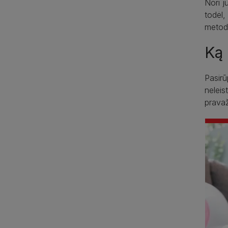
Nori j
todėl,
metodų
Ką 
Pasirū
neleis
pravaž