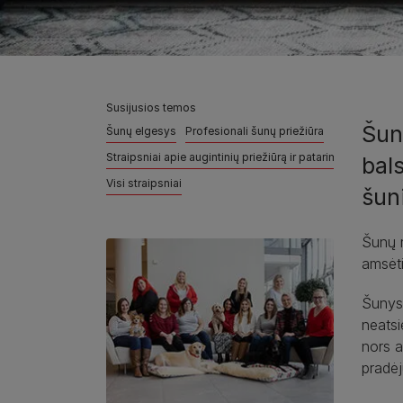
Susijusios temos
Šun
Šunų elgesys
Profesionali šunų priežiūra
Straipsniai apie augintinių priežiūrą ir patarimai
bals
Visi straipsniai
šun
Šunų r
amsėti
Šunys 
neatsi
nors a
pradėju