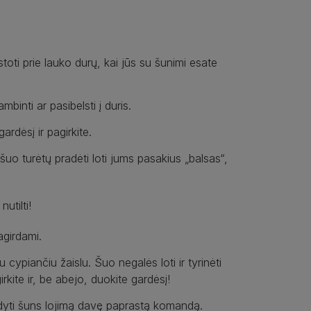
stoti prie lauko durų, kai jūs su šunimi esate
inti ar pasibelsti į duris.
ardėsį ir pagirkite.
 šuo turėtų pradėti loti jums pasakius „balsas“,
utilti!
agirdami.
 cypiančiu žaislu. Šuo negalės loti ir tyrinėti
irkite ir, be abejo, duokite gardėsį!
abdyti šuns lojimą davę paprastą komandą.