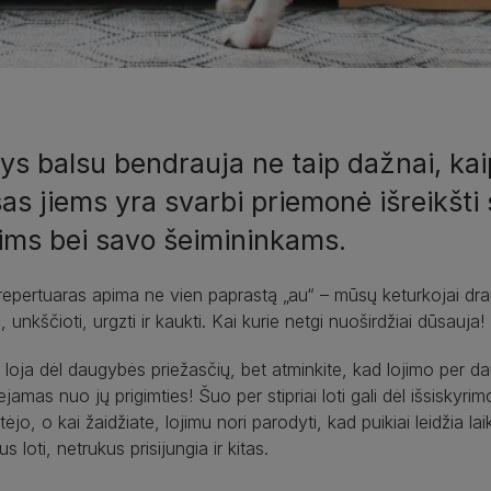
ys balsu bendrauja ne taip dažnai, kai
as jiems yra svarbi priemonė išreikšti
ims bei savo šeimininkams.
epertuaras apima ne vien paprastą „au“ – mūsų keturkojai dra
, unkščioti, urgzti ir kaukti. Kai kurie netgi nuoširdžiai dūsauja!
loja dėl daugybės priežasčių, bet atminkite, kad lojimo per da
ejamas nuo jų prigimties! Šuo per stipriai loti gali dėl išsisky
tėjo, o kai žaidžiate, lojimu nori parodyti, kad puikiai leidžia la
s loti, netrukus prisijungia ir kitas.