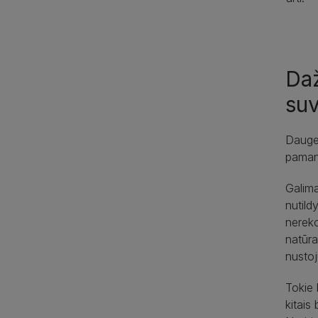
Daž
suv
Daugel
pamany
Galima
nutild
nereko
natūra
nustoj
Tokie 
kitais