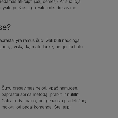
orėdamas atkreipti jūsų dėmesį? Ar šuo loja
atysite priežastį, galėsite imtis dresavimo
se?
prastai yra ramus šuo! Gali būti naudinga
aguotų į viską, ką mato lauke, net jei tai būtų
Šunų dresavimas neloti, ypač namuose,
paprastai apima metodą „prabilti ir nutilti“.
Gali atrodyti painu, bet geriausia pradėti šunį
mokyti loti pagal komandą. Štai taip: