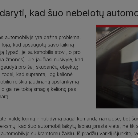
daryti, kad šuo nebelotų automo
as automobilyje yra dažna problema.
loja, kad apsaugotų savo laikiną
riją (ypač, jei automobilis stovi, o pro
ina žmonės). Jie jaučiasi nusivylę, kad
 gaudyti pro šalį skubančių objektų;
s todėl, kad supranta, jog kelionė
biliu reiškia jaudinantį apsilankymą
 o gal ne tokią smagią kelionę pas
narą!
ate įvaldę lojimą ir nutildymą pagal komandą namuose, bet šuo v
veiksmų, kad šuo automobilį laikytų labiau įprasta vieta, ne tik su
 automobilyje su kramtomu žaislu. Iš pradžių variklį išjunkite, vėl