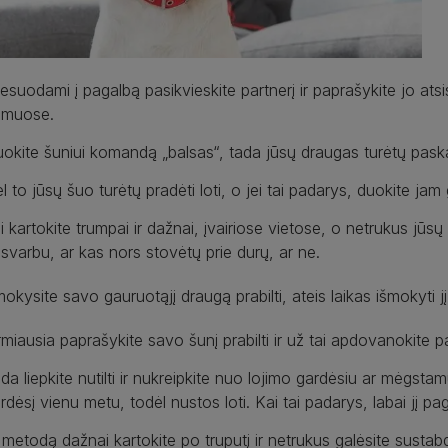
esuodami į pagalbą pasikvieskite partnerį ir paprašykite jo atsi
amuose.
okite šuniui komandą „balsas“, tada jūsų draugas turėtų paskamb
l to jūsų šuo turėtų pradėti loti, o jei tai padarys, duokite jam g
i kartokite trumpai ir dažnai, įvairiose vietose, o netrukus jūsų
svarbu, ar kas nors stovėtų prie durų, ar ne.
mokysite savo gauruotąjį draugą prabilti, ateis laikas išmokyti jį n
rmiausia paprašykite savo šunį prabilti ir už tai apdovanokite p
da liepkite nutilti ir nukreipkite nuo lojimo gardėsiu ar mėgstamu
rdėsį vienu metu, todėl nustos loti. Kai tai padarys, labai jį pag
 metodą dažnai kartokite po truputį ir netrukus galėsite sust