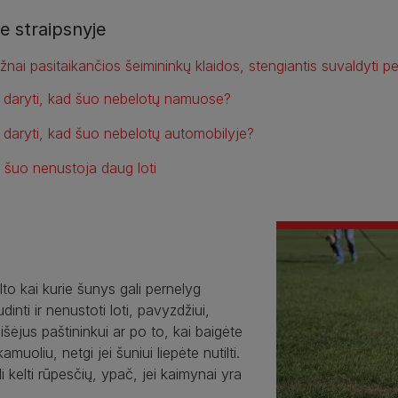
e straipsnyje
žnai pasitaikančios šeimininkų klaidos, stengiantis suvaldyti pe
 daryti, kad šuo nebelotų namuose?
 daryti, kad šuo nebelotų automobilyje?
i šuo nenustoja daug loti
lto kai kurie šunys gali pernelyg
udinti ir nenustoti loti, pavyzdžiui,
 išėjus paštininkui ar po to, kai baigėte
kamuoliu, netgi jei šuniui liepėte nutilti.
li kelti rūpesčių, ypač, jei kaimynai yra