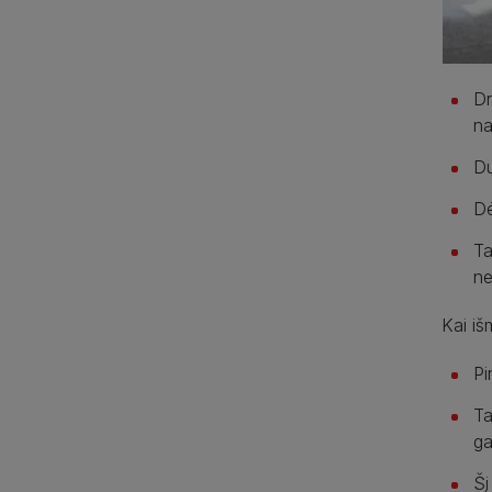
Dr
n
Du
Dė
Ta
ne
Kai iš
Pi
Ta
ga
Šį