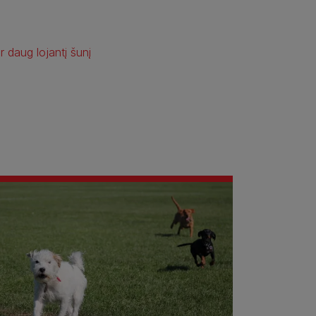
r daug lojantį šunį