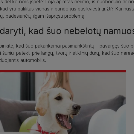
us dėl ko nors įspėti? Loja apimtas nerimo, iš nuobodulio ar n
 kad yra paliktas vienas ir bando jus pasikviesti grįžti? Kai nust
, padėsiančių ilgam išspręsti problemą.
daryti, kad šuo nebelotų namuo
pinkite, kad šuo pakankamai pasimankštintų – pavargęs šuo pa
ti šuniui patekti prie langų, tvorų ir stiklinių durų, kad šuo nere
iuojantis automobilis.