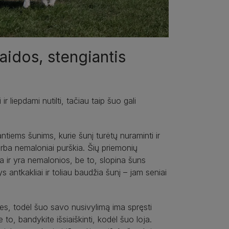
aidos, stengiantis
 liepdami nutilti, tačiau taip šuo gali
jantiems šunims, kurie šunį turėtų nuraminti ir
ę arba nemaloniai purškia. Šių priemonių
a ir yra nemalonios, be to, slopina šuns
s antkakliai ir toliau baudžia šunį – jam seniai
ies, todėl šuo savo nusivylimą ima spręsti
 to, bandykite išsiaiškinti, kodėl šuo loja.