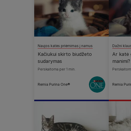
Naujos katės priėmimas į namus
Dažni klau
Kačiukui skirto biudžeto
Ar katė 
sudarymas
manimi?
Perskaitoma per 1 min.
Perskaitom
Remia Purina One®
Remia Pur