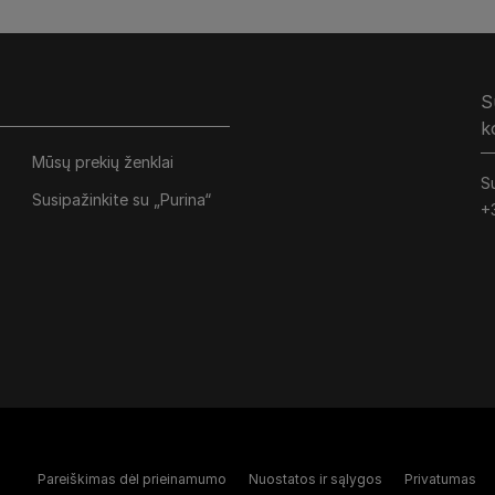
S
k
Mūsų prekių ženklai
Su
Susipažinkite su „Purina“
+
Pareiškimas dėl prieinamumo
Nuostatos ir sąlygos
Privatumas