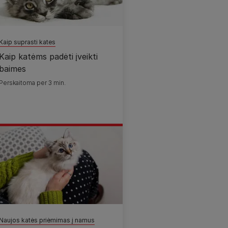
Kaip suprasti kates
Kaip katėms padėti įveikti
baimes
Perskaitoma per 3 min.
Naujos katės priėmimas į namus