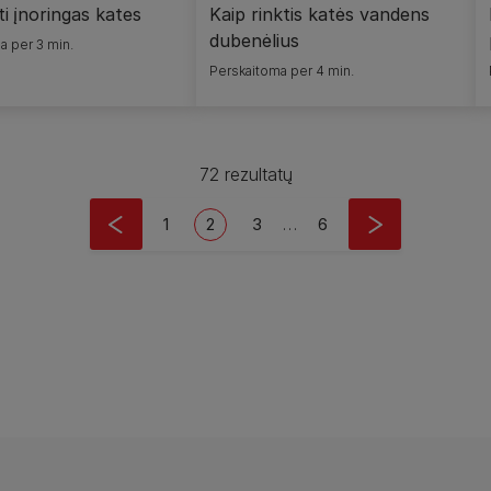
ti įnoringas kates
Kaip rinktis katės vandens
dubenėlius
a per 3 min.
Perskaitoma per 4 min.
72 rezultatų
Puslapis
Current page
Puslapis
Last page
1
2
3
…
6