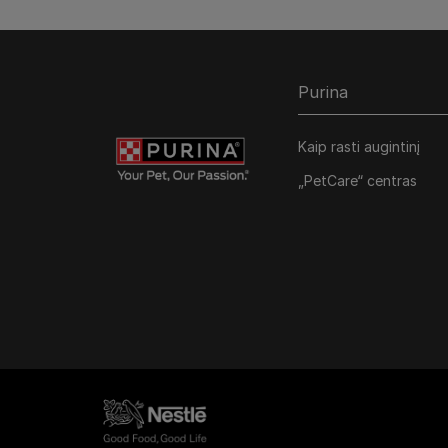
Purina
Kaip rasti augintinį
„PetCare“ centras