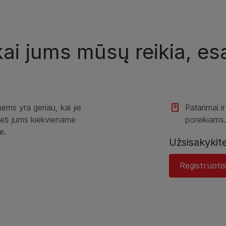
ai jums mūsų reikia, es
ėms yra geriau, kai jie
Patarimai ir
ėti jums kiekviename
poreikiams.
e.
Užsisakykit
Registruotis