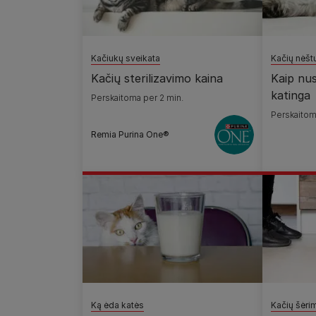
Kačiukų sveikata
Kačių nėš
Kačių sterilizavimo kaina
Kaip nus
katinga
Perskaitoma per 2 min.
Perskaitom
Remia Purina One®
Ką ėda katės
Kačių šėri