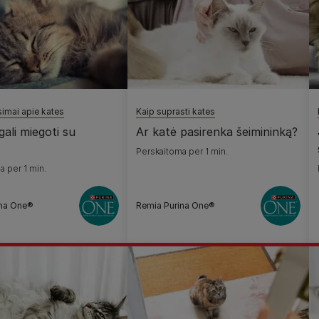
simai apie kates
Kaip suprasti kates
gali miegoti su
Ar katė pasirenka šeimininką?
Perskaitoma per 1 min.
a per 1 min.
ina One®
Remia Purina One®