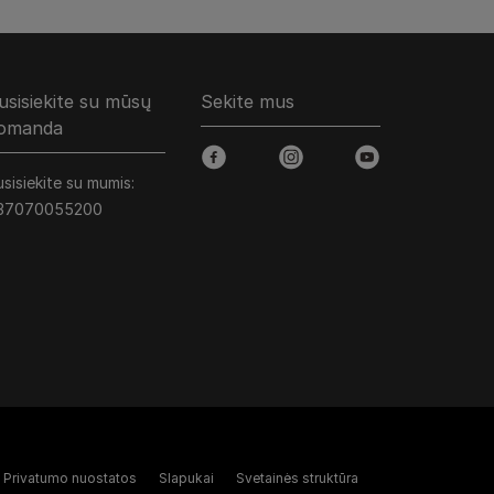
usisiekite su mūsų
Sekite mus
omanda
facebook
instagram
youtube
sisiekite su mumis:
37070055200
Privatumo nuostatos
Slapukai
Svetainės struktūra