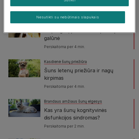
Perskaitoma per 2 min.
Nesutikti su nebūtinais slapukais
Ypatingi šunų poreikiai
Kaip elgtis, jei šuniui amputuojama
galūnė
Perskaitoma per 4 min.
Kasdienė šunų priežiūra
Šuns letenų priežiūra ir nagų
kirpimas
Perskaitoma per 4 min.
Brandaus amžiaus šunų elgesys
Kas yra šunų kognityvinės
disfunkcijos sindromas?
Perskaitoma per 2 min.