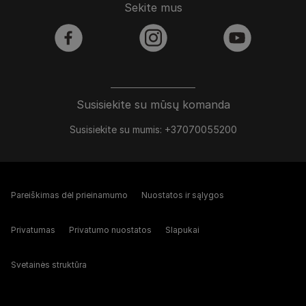
Sekite mus
facebook
instagram
youtube
Susisiekite su mūsų komanda
Susisiekite su mumis: +37070055200
Pareiškimas dėl prieinamumo
Nuostatos ir sąlygos
Privatumas
Privatumo nuostatos
Slapukai
Svetainės struktūra