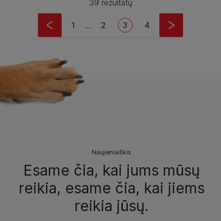
39 rezultatų
Pagination
First page
Puslapis
Current page
Puslapis
1
…
2
3
4
Naujienlaiškis
Esame čia, kai jums mūsų
reikia, esame čia, kai jiems
reikia jūsų.