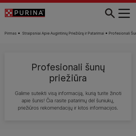
Pereiti į pagrindinį turinį
Pirmas
Straipsniai Apie Augintinių Priežiūrą ir Patarimai
Profesionali Šu
Profesionali šunų
priežiūra
Galime suteikti visą informaciją, kurią turite žinoti
apie šunis! Čia rasite patarimų dėl šuniukų,
priežiūros rekomendacijų ir kitos informacijos.