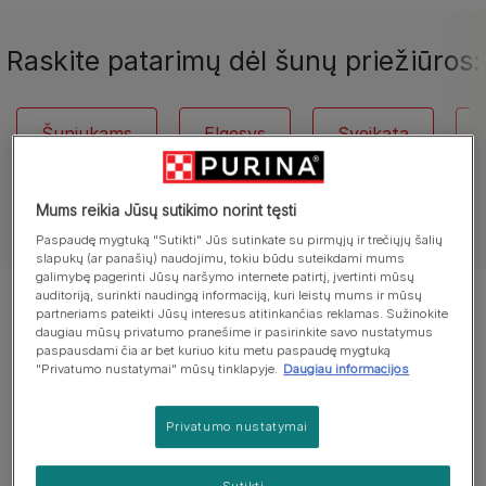
Raskite patarimų dėl šunų priežiūros:
Šuniukams
Elgesys
Sveikata
Mums reikia Jūsų sutikimo norint tęsti
Paspaudę mygtuką "Sutikti" Jūs sutinkate su pirmųjų ir trečiųjų šalių
slapukų (ar panašių) naudojimu, tokiu būdu suteikdami mums
galimybę pagerinti Jūsų naršymo internete patirtį, įvertinti mūsų
auditoriją, surinkti naudingą informaciją, kuri leistų mums ir mūsų
Rodomi 12 iš 39 straipsnių
partneriams pateikti Jūsų interesus atitinkančias reklamas. Sužinokite
daugiau mūsų privatumo pranešime ir pasirinkite savo nustatymus
paspausdami čia ar bet kuriuo kitu metu paspaudę mygtuką
Populiarūs straipsniai:
"Privatumo nustatymai" mūsų tinklapyje.
Daugiau informacijos
Privatumo nustatymai
Šunų dresūra
Kodėl mano šuo loja?
Sutikti