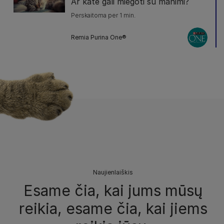
Ar katė gali miegoti su manimi?
Perskaitoma per 1 min.
Remia Purina One®
Naujienlaiškis
Esame čia, kai jums mūsų
reikia, esame čia, kai jiems