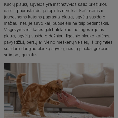
Kačių plaukų sąvėlos yra instinktyvios kailio priežiūros
dalis ir paprastai dėl jų rūpintis nereikia. Kačiukams ir
jaunesnėms katėms paprastai plaukų sąvėlų susidaro
mažiau, nes jie savo kailį puoselėja ne taip pedantiškai.
Visgi vyresnės katės gali būti labiau įnoringos ir joms
plaukų sąvėlų susidaro dažniau. Ilgesnio plauko katėms,
pavyzdžiui, persų ar Meino meškėnų veislės, iš prigimties
susidaro daugiau plaukų sąvėlų, nes jų plaukai greičiau
sulimpa į gumulus.