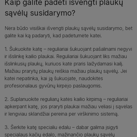
Kaip galite padėti išvengti plaukų
sąvėlų susidarymo?
Nėra būdo visiškai išvengti plaukų sąvėlų susidarymo, bet
galite kai ką padaryti, kad padėtumėte katei.
1. Šukuokite katę – reguliariai šukuojant pašalinami negyvi
ir išslinkę kailio plaukai. Reguliariai šukuojant liks mažiau
išslinkusių plaukų, kuriuos katė praris laižydamasi kailį.
Mažiau prarytų plaukų reiškia mažiau plaukų sąvėlų. Jei
katei nepatinka, kai ją šukuojate, naudokitės
profesionalaus gyvūnų kirpėjo paslaugomis.
2. Suplanuokite reguliarų katės kailio kirpimą – reguliariai
apkerpant katę, jos praryti plaukai mažiau veliasi į sąvėlas
ir lengviau sklandžiai pereina per virškinimo sistemą.
3. Šerkite katę specialiu ėdalu – dabar galima įsigyti
specialaus kačių ėdalo, mažinančio plaukų sąvėlų