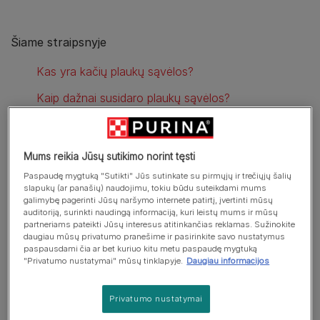
Šiame straipsnyje
Kas yra kačių plaukų sąvėlos?
Kaip dažnai susidaro plaukų sąvėlos?
Kada kačių plaukų sąvėlos gali būti pavojingos?
Kaip galite padėti išvengti plaukų sąvėlų susidarymo?
Mums reikia Jūsų sutikimo norint tęsti
Paspaudę mygtuką "Sutikti" Jūs sutinkate su pirmųjų ir trečiųjų šalių
slapukų (ar panašių) naudojimu, tokiu būdu suteikdami mums
galimybę pagerinti Jūsų naršymo internete patirtį, įvertinti mūsų
Kas yra kačių plaukų sąvėlos?
auditoriją, surinkti naudingą informaciją, kuri leistų mums ir mūsų
partneriams pateikti Jūsų interesus atitinkančias reklamas. Sužinokite
daugiau mūsų privatumo pranešime ir pasirinkite savo nustatymus
paspausdami čia ar bet kuriuo kitu metu paspaudę mygtuką
Katės savo kailį prižiūrį jį laižydamos. Tai darant, ant
"Privatumo nustatymai" mūsų tinklapyje.
Daugiau informacijos
liežuvio esantys gumburėliai (atgal nukreipti iškilimai, dėl
kurių kačių liežuvis šiurkštus ir dėl kurių tai yra puikus
Privatumo nustatymai
valymosi ir šukavimosi įrankis) surenka išslinkusius ir