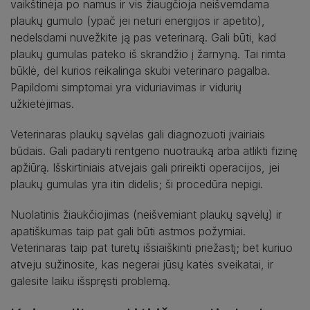
vaikštinėja po namus ir vis žiaugčioja neišvemdama
plaukų gumulo (ypač jei neturi energijos ir apetito),
nedelsdami nuvežkite ją pas veterinarą. Gali būti, kad
plaukų gumulas pateko iš skrandžio į žarnyną. Tai rimta
būklė, dėl kurios reikalinga skubi veterinaro pagalba.
Papildomi simptomai yra viduriavimas ir vidurių
užkietėjimas.
Veterinaras plaukų sąvėlas gali diagnozuoti įvairiais
būdais. Gali padaryti rentgeno nuotrauką arba atlikti fizinę
apžiūrą. Išskirtiniais atvejais gali prireikti operacijos, jei
plaukų gumulas yra itin didelis; ši procedūra nepigi.
Nuolatinis žiaukčiojimas (neišvemiant plaukų sąvėlų) ir
apatiškumas taip pat gali būti astmos požymiai.
Veterinaras taip pat turėtų išsiaiškinti priežastį; bet kuriuo
atveju sužinosite, kas negerai jūsų katės sveikatai, ir
galėsite laiku išspręsti problemą.