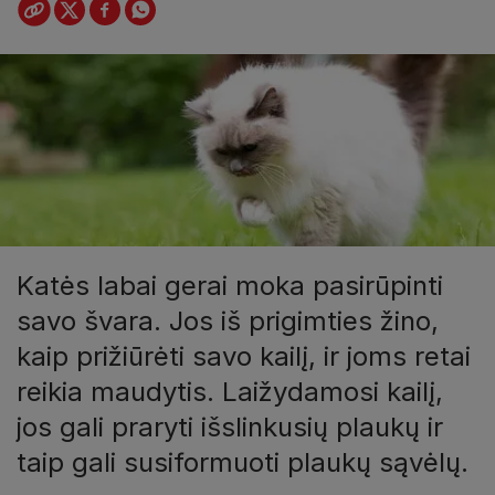
Katės labai gerai moka pasirūpinti
savo švara. Jos iš prigimties žino,
kaip prižiūrėti savo kailį, ir joms retai
reikia maudytis. Laižydamosi kailį,
jos gali praryti išslinkusių plaukų ir
taip gali susiformuoti plaukų sąvėlų.