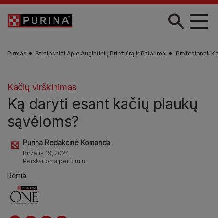
Pereiti į pagrindinį turinį
Pirmas
Straipsniai Apie Augintinių Priežiūrą ir Patarimai
Profesionali Ka
Kačių virškinimas
Ką daryti esant kačių plaukų
sąvėloms?
Purina Redakcinė Komanda
Birželis 19, 2024
Perskaitoma per 3 min.
Remia