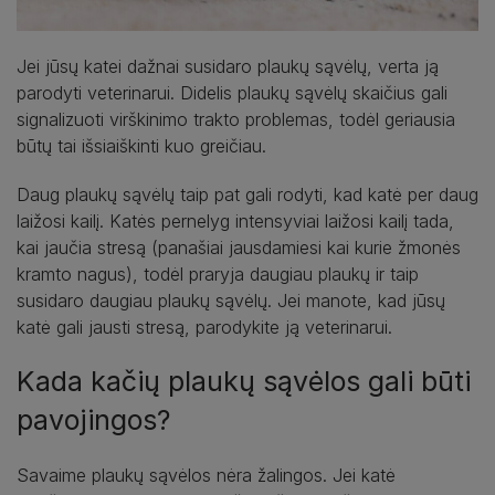
Jei jūsų katei dažnai susidaro plaukų sąvėlų, verta ją
parodyti veterinarui. Didelis plaukų sąvėlų skaičius gali
signalizuoti virškinimo trakto problemas, todėl geriausia
būtų tai išsiaiškinti kuo greičiau.
Daug plaukų sąvėlų taip pat gali rodyti, kad katė per daug
laižosi kailį. Katės pernelyg intensyviai laižosi kailį tada,
kai jaučia stresą (panašiai jausdamiesi kai kurie žmonės
kramto nagus), todėl praryja daugiau plaukų ir taip
susidaro daugiau plaukų sąvėlų. Jei manote, kad jūsų
katė gali jausti stresą, parodykite ją veterinarui.
Kada kačių plaukų sąvėlos gali būti
pavojingos?
Savaime plaukų sąvėlos nėra žalingos. Jei katė