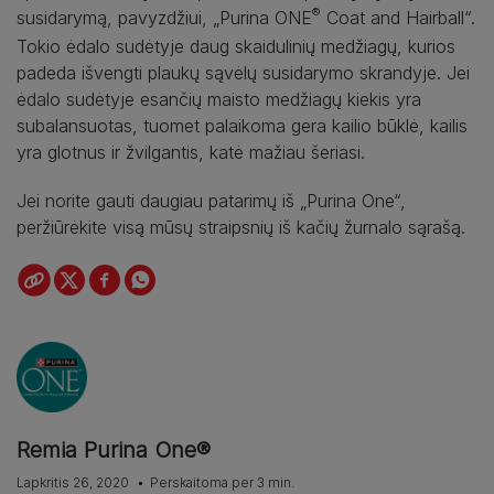
®
susidarymą, pavyzdžiui, „Purina ONE
Coat and Hairball“.
Tokio ėdalo sudėtyje daug skaidulinių medžiagų, kurios
padeda išvengti plaukų sąvėlų susidarymo skrandyje. Jei
ėdalo sudėtyje esančių maisto medžiagų kiekis yra
subalansuotas, tuomet palaikoma gera kailio būklė, kailis
yra glotnus ir žvilgantis, katė mažiau šeriasi.
Jei norite gauti daugiau patarimų iš „Purina One“,
peržiūrėkite visą mūsų straipsnių iš kačių žurnalo sąrašą.
Remia Purina One®
Lapkritis 26, 2020
Perskaitoma per 3 min.