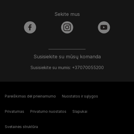
Sekite mus
facebook
instagram
youtube
Susisiekite su mūsų komanda
Susisiekite su mumis: +37070055200
Pareiškimas dėl prieinamumo
Nuostatos ir sąlygos
Privatumas
Privatumo nuostatos
Slapukai
Svetainės struktūra