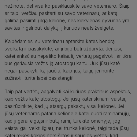
nežinote, dėl visa ko pasiklauskite savo veterinaro. Šiaip
ar taip, verčiau pasitarti su savo veterinaru, ar katę
galima pasiimti į ilgą kelionę, nes kiekvienas gyvūnas yra
savitas ir gali būti dalykų, į kuriuos neatsižvelgėte.
Kalbėdamiesi su veterinaru aptarkite katės bendrą
sveikatą ir pasakykite, ar ji bijo būti uždaryta. Jei jūsų
katei anksčiau nepatiko keliauti, vertėtų pagalvoti, ar tikrai
bus geriausia vežtis ją atostogų kartu. Juk jūsų katė
negali pasakyti, ką jaučia, kaip jūs, taigi, jei norite
sužinoti, turite labai pasistengti!
Taip pat vertėtų apgalvoti kai kuriuos praktinius aspektus,
kaip vežtis katę atostogų. Jei jūsų katei skiriami vaistai,
pasirūpinkite, kad jų atsargų pakaktų visai kelionei. Jei
jūsų veterinaras pataria kelionėje katei duoti raminamųjų,
kad ji gerai elgtųsi ir būtų rami, turėkite omenyje, jog
vaistai gali veikti ilgiau, nei trunka kelionė, taigi tada jūsų
katei reikės kokios nors šiltos ir saugios vietos, kad