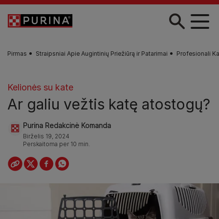
Pereiti į pagrindinį turinį
Pirmas
Straipsniai Apie Augintinių Priežiūrą ir Patarimai
Profesionali Ka
Kelionės su kate
Ar galiu vežtis katę atostogų?
Purina Redakcinė Komanda
Birželis 19, 2024
Perskaitoma per 10 min.