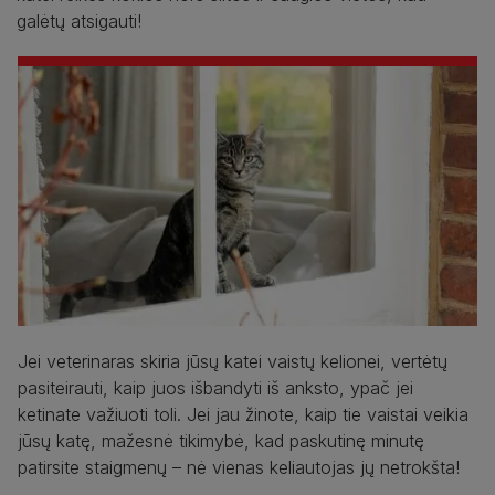
galėtų atsigauti!
Jei veterinaras skiria jūsų katei vaistų kelionei, vertėtų
pasiteirauti, kaip juos išbandyti iš anksto, ypač jei
ketinate važiuoti toli. Jei jau žinote, kaip tie vaistai veikia
jūsų katę, mažesnė tikimybė, kad paskutinę minutę
patirsite staigmenų – nė vienas keliautojas jų netrokšta!