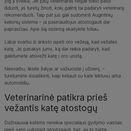
jog ji sveika. Jei jūsų veterinaras negali tokio paso
išduoti, jis turėtų žinoti, kokį galintį tai padaryti veterinarą
rekomenduoti. Taip pat jus gali sudominti Augintinių
kelionių sistema – ja pasinaudojus atostogauti dar
paprasčiau. Apie šią sistemą skaitykite toliau.
Labai svarbu iš anksto įspėti oro vežėją, kad vežatės
katę. Jis pasakys jums, ką dar reikia padaryti, kad
galėtumėte atsivežti katę į oro uostą.
Nesvarbu, liksite šalyje ar važiuosite į užsienį, –
turėtumėte išsiaiškinti, kaip keliauti su kate lėktuvu arba
automobiliu.
Veterinarinė patikra prieš
vežantis katę atostogų
Dažniausiai katėms nereikia specialaus gydymo vaistais
prieš jums vykstant atostogauti, bet, jei to tvirtai