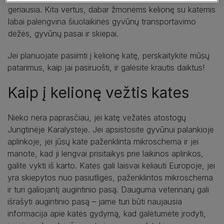
geriausia. Kita vertus, dabar žmonėms kelionę su katėmis
labai palengvina šiuolaikinės gyvūnų transportavimo
dėžės, gyvūnų pasai ir skiepai.
Jei planuojate pasiimti į kelionę katę, perskaitykite mūsų
patarimus, kaip jai pasiruošti, ir galėsite krautis daiktus!
Kaip į kelionę vežtis kates
Nieko nėra paprasčiau, jei katę vežatės atostogų
Jungtinėje Karalystėje. Jei apsistosite gyvūnui palankioje
aplinkoje, jei jūsų katė paženklinta mikroschema ir jei
manote, kad ji lengvai prisitaikys prie laikinos aplinkos,
galite vykti iš karto. Katės gali laisvai keliauti Europoje, jei
yra skiepytos nuo pasiutligės, paženklintos mikroschema
ir turi galiojantį augintinio pasą. Dauguma veterinarų gali
išrašyti augintinio pasą – jame turi būti naujausia
informacija apie katės gydymą, kad galėtumėte įrodyti,