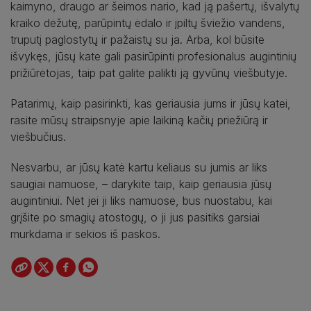
kaimyno, draugo ar šeimos nario, kad ją pašertų, išvalytų
kraiko dėžutę, parūpintų ėdalo ir įpiltų šviežio vandens,
truputį paglostytų ir pažaistų su ja. Arba, kol būsite
išvykęs, jūsų kate gali pasirūpinti profesionalus augintinių
prižiūrėtojas, taip pat galite palikti ją gyvūnų viešbutyje.
Patarimų, kaip pasirinkti, kas geriausia jums ir jūsų katei,
rasite mūsų straipsnyje apie laikiną kačių priežiūrą ir
viešbučius.
Nesvarbu, ar jūsų katė kartu keliaus su jumis ar liks
saugiai namuose, – darykite taip, kaip geriausia jūsų
augintiniui. Net jei ji liks namuose, bus nuostabu, kai
grįšite po smagių atostogų, o ji jus pasitiks garsiai
murkdama ir sekios iš paskos.