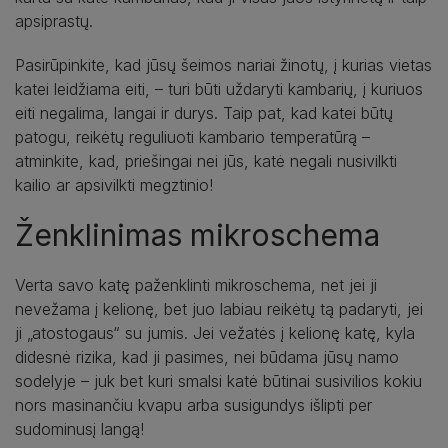
apsiprastų.
Pasirūpinkite, kad jūsų šeimos nariai žinotų, į kurias vietas
katei leidžiama eiti, – turi būti uždaryti kambarių, į kuriuos
eiti negalima, langai ir durys. Taip pat, kad katei būtų
patogu, reikėtų reguliuoti kambario temperatūrą –
atminkite, kad, priešingai nei jūs, katė negali nusivilkti
kailio ar apsivilkti megztinio!
Ženklinimas mikroschema
Verta savo katę paženklinti mikroschema, net jei ji
nevežama į kelionę, bet juo labiau reikėtų tą padaryti, jei
ji „atostogaus“ su jumis. Jei vežatės į kelionę katę, kyla
didesnė rizika, kad ji pasimes, nei būdama jūsų namo
sodelyje – juk bet kuri smalsi katė būtinai susivilios kokiu
nors masinančiu kvapu arba susigundys išlipti per
sudominusį langą!