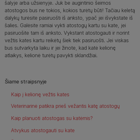
šalyje arba užsienyje. Juk be augintinio šeimos
atostogos bus ne tokios, kokios turėtų būti! Tačiau keletą
dalykų turėsite pasiruošti iš anksto, ypač jei išvykstate iš
šalies. Galėsite ramiai vykti atostogų kartu su kate, jei
pasiruošite tam iš anksto. Vykstant atostogauti ir norint
vežtis kates kartu reikėtų šiek tiek pasiruošti. Jei viskas
bus sutvarkyta laiku ir jei žinote, kad katė kelionę
atlaikys, kelionė turėtų pavykti sklandžiai.
Šiame straipsnyje
Kaip į kelionę vežtis kates
Veterinarinė patikra prieš vežantis katę atostogų
Kaip planuoti atostogas su katėmis?
Atvykus atostogauti su kate