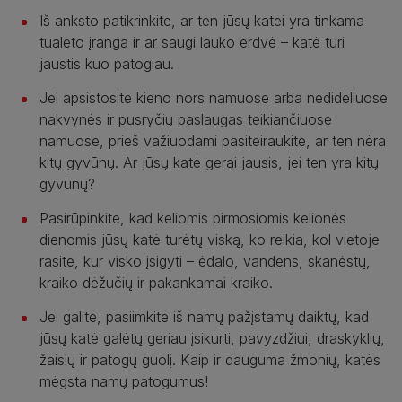
Iš anksto patikrinkite, ar ten jūsų katei yra tinkama
tualeto įranga ir ar saugi lauko erdvė – katė turi
jaustis kuo patogiau.
Jei apsistosite kieno nors namuose arba nedideliuose
nakvynės ir pusryčių paslaugas teikiančiuose
namuose, prieš važiuodami pasiteiraukite, ar ten nėra
kitų gyvūnų. Ar jūsų katė gerai jausis, jei ten yra kitų
gyvūnų?
Pasirūpinkite, kad keliomis pirmosiomis kelionės
dienomis jūsų katė turėtų viską, ko reikia, kol vietoje
rasite, kur visko įsigyti – ėdalo, vandens, skanėstų,
kraiko dėžučių ir pakankamai kraiko.
Jei galite, pasiimkite iš namų pažįstamų daiktų, kad
jūsų katė galėtų geriau įsikurti, pavyzdžiui, draskyklių,
žaislų ir patogų guolį. Kaip ir dauguma žmonių, katės
mėgsta namų patogumus!