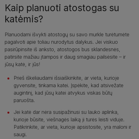
Kaip planuoti atostogas su
katėmis?
Planuodami išvykti atostogų su savo murkle turėtumėte
pagalvoti apie toliau nurodytus dalykus. Jei viskuo
pasirūpinsite iš anksto, atostogos bus sklandesnės,
patirsite mažiau įtampos ir daug smagiau pailsėsite – ir
jūsų katė, ir jūs!
Prieš iškeliaudami išsiaiškinkite, ar vieta, kurioje
gyvensite, tinkama katei. Įspėkite, kad atsivežate
augintinį, kad jūsų katei atvykus viskas būtų
paruošta.
Jei katė dar nėra susipažinusi su lauko aplinka,
kurioje būsite, viešnagės laiką ji turės leisti viduje.
Patikrinkite, ar vieta, kurioje apsistosite, yra maloni ir
saugi.