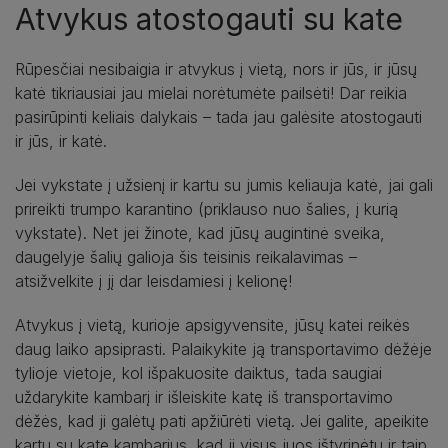
Atvykus atostogauti su kate
Rūpesčiai nesibaigia ir atvykus į vietą, nors ir jūs, ir jūsų
katė tikriausiai jau mielai norėtumėte pailsėti! Dar reikia
pasirūpinti keliais dalykais – tada jau galėsite atostogauti
ir jūs, ir katė.
Jei vykstate į užsienį ir kartu su jumis keliauja katė, jai gali
prireikti trumpo karantino (priklauso nuo šalies, į kurią
vykstate). Net jei žinote, kad jūsų augintinė sveika,
daugelyje šalių galioja šis teisinis reikalavimas –
atsižvelkite į jį dar leisdamiesi į kelionę!
Atvykus į vietą, kurioje apsigyvensite, jūsų katei reikės
daug laiko apsiprasti. Palaikykite ją transportavimo dėžėje
tylioje vietoje, kol išpakuosite daiktus, tada saugiai
uždarykite kambarį ir išleiskite katę iš transportavimo
dėžės, kad ji galėtų pati apžiūrėti vietą. Jei galite, apeikite
kartu su kate kambarius, kad ji visus juos ištyrinėtų ir taip