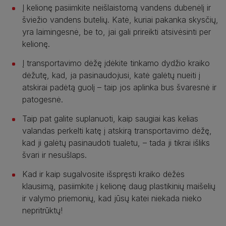
Į kelionę pasiimkite neišlaistomą vandens dubenėlį ir
šviežio vandens butelių. Katė, kuriai pakanka skysčių,
yra laimingesnė, be to, jai gali prireikti atsivėsinti per
kelionę.
Į transportavimo dėžę įdėkite tinkamo dydžio kraiko
dėžutę, kad, ja pasinaudojusi, katė galėtų nueiti į
atskirai padėtą guolį – taip jos aplinka bus švaresnė ir
patogesnė.
Taip pat galite suplanuoti, kaip saugiai kas kelias
valandas perkelti katę į atskirą transportavimo dėžę,
kad ji galėtų pasinaudoti tualetu, – tada ji tikrai išliks
švari ir nesušlaps.
Kad ir kaip sugalvosite išspręsti kraiko dėžės
klausimą, pasiimkite į kelionę daug plastikinių maišelių
ir valymo priemonių, kad jūsų katei niekada nieko
nepritrūktų!