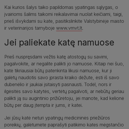
Kai kurios šalys taiko papildomas ypatingas sąlygas, o
įvairioms šalims taikomi reikalavimai nuolat keičiami, taigi,
prieš išvykdami su kate, pasitikslinkite Valstybinėje maisto
ir veterinarijos tarnyboje
www.vmvt.lt
.
Jei paliekate katę namuose
Prieš nuspręsdami vežtis katę atostogų su savimi,
pagalvokite, ar negalite palikti jo namuose. Kitaip nei šuo,
katė tikriausiai būtų patenkinta likusi namuose, kur ji
galėtų naudotis savo įprasta kraiko dėžute, ėsti iš savo
dubenėlio ir jaukiai įsitaisyti pasnausti. Todėl, nors ir
ilgėsitės savo katytės, vertėtų pagalvoti, ar nebūtų geriau
palikti ją su augintinio prižiūrėtoju, jei manote, kad kelionė
būtų per daug įtempta ir jums, ir katei.
Jei jūsų katė neturi ypatingų medicininės priežiūros
poreikių, galėtumėte paprašyti patikimo kates mėgstančio