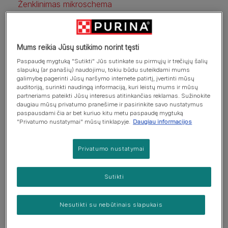
Ženklinimas mikroschema
Jei paliekate katę namuose
Mums reikia Jūsų sutikimo norint tęsti
Paspaudę mygtuką "Sutikti" Jūs sutinkate su pirmųjų ir trečiųjų šalių
slapukų (ar panašių) naudojimu, tokiu būdu suteikdami mums
galimybę pagerinti Jūsų naršymo internete patirtį, įvertinti mūsų
auditoriją, surinkti naudingą informaciją, kuri leistų mums ir mūsų
partneriams pateikti Jūsų interesus atitinkančias reklamas. Sužinokite
daugiau mūsų privatumo pranešime ir pasirinkite savo nustatymus
paspausdami čia ar bet kuriuo kitu metu paspaudę mygtuką
"Privatumo nustatymai" mūsų tinklapyje.
Daugiau informacijos
Privatumo nustatymai
Sutikti
Katės iš tiesų mėgsta savo teritoriją, todėl kačių
Nesutikti su nebūtinais slapukais
šeimininkai dažniausiai nusprendžia palikti jas patikimam
prižiūrėtojui – jūs patys žinote, kas jūsų gyvūnui