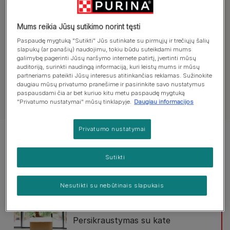
Raskite patarimų dėl elgesio:
Mums reikia Jūsų sutikimo norint tęsti
Paspaudę mygtuką "Sutikti" Jūs sutinkate su pirmųjų ir trečiųjų šalių
Visi straipsniai apie elgesį
Dažni klausimai
slapukų (ar panašių) naudojimu, tokiu būdu suteikdami mums
galimybę pagerinti Jūsų naršymo internete patirtį, įvertinti mūsų
auditoriją, surinkti naudingą informaciją, kuri leistų mums ir mūsų
partneriams pateikti Jūsų interesus atitinkančias reklamas. Sužinokite
daugiau mūsų privatumo pranešime ir pasirinkite savo nustatymus
paspausdami čia ar bet kuriuo kitu metu paspaudę mygtuką
Žiūrėti visus straipsnius apie kates
"Privatumo nustatymai" mūsų tinklapyje.
Daugiau informacijos
Privatumo nustatymai
Rodomi 4 iš 4 straipsnių
Sutikti
Populiarūs straipsniai:
Nesutikti su nebūtinais slapukais
Kelionės su kate
Persikraustymas su kate