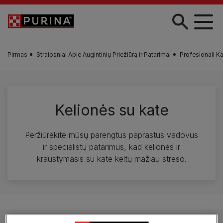
Pereiti į pagrindinį turinį
Pirmas
Straipsniai Apie Augintinių Priežiūrą ir Patarimai
Profesionali Ka
Kelionės su kate
Peržiūrėkite mūsų parengtus paprastus vadovus
ir specialistų patarimus, kad kelionės ir
kraustymasis su kate keltų mažiau streso.