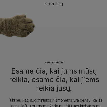
4 rezultatų
Naujienlaiškis
Esame čia, kai jums mūsų
reikia, esame čia, kai jiems
reikia jūsų.
Tikime, kad augintiniams ir žmonėms yra geriau, kai jie
kartu. Mūsų programa žada padėti jums kiekviename