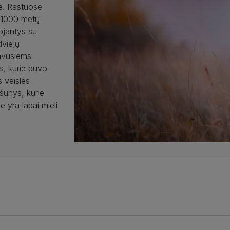
lė. Rastuose
i 1000 metų
ojantys su
dviejų
davusiems
s, kurie buvo
s veislės
 šunys, kurie
e yra labai mieli