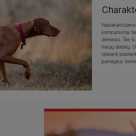
Charakt
Nepakartojamo b
kompanionai tiem
dėmesio. Šie šu
naujų dalykų. Ga
teikianti pasite
pamėgtus šeimi