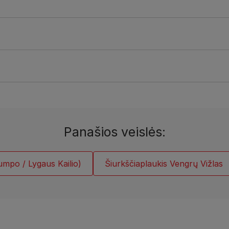
Panašios veislės:
umpo / Lygaus Kailio)
Šiurkščiaplaukis Vengrų Vižlas