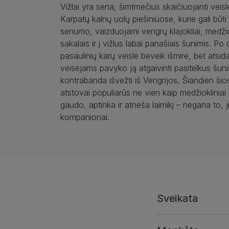
Vižlai yra sena, šimtmečius skaičiuojanti veis
Karpatų kalnų uolų piešiniuose, kurie gali būt
senumo, vaizduojami vengrų klajokliai, medži
sakalais ir į vižlus labai panašiais šunimis. Po 
pasaulinių karų veislė beveik išmirė, bet atsi
veisėjams pavyko ją atgaivinti pasitelkus šuni
kontrabanda išvežti iš Vengrijos. Šiandien šio
atstovai populiarūs ne vien kaip medžiokliniai
gaudo, aptinka ir atneša laimikį – negana to, ji
kompanionai.
Sveikata