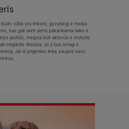
eris
ūdo vižlai yra linksmi, gyvybingi ir meilūs
s, kas gali skirti jiems pakankamai laiko ir
nys jautrūs, mėgsta būti aktyvūs ir mokytis
li mėgautis dresūra, jei ji bus smagi ir
nkinimą. Jie iš prigimties linkę saugoti savo
ninkus.