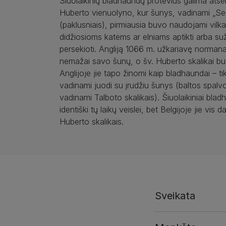
Šiuolaikinių bladhaundų protėvius galima atsekt
Huberto vienuolyno, kur šunys, vadinami „Se
(paklusniais), pirmiausia buvo naudojami vilk
didžiosioms katėms ar elniams aptikti arba suž
persekioti. Angliją 1066 m. užkariavę norman
nemažai savo šunų, o šv. Huberto skalikai buv
Anglijoje jie tapo žinomi kaip bladhaundai – ti
vadinami juodi su įrudžiu šunys (baltos spal
vadinami Talboto skalikais). Šiuolaikiniai bla
identiški tų laikų veislei, bet Belgijoje jie vis 
Huberto skalikais.
Sveikata