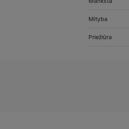
Mankšta
Mityba
Priežiūra