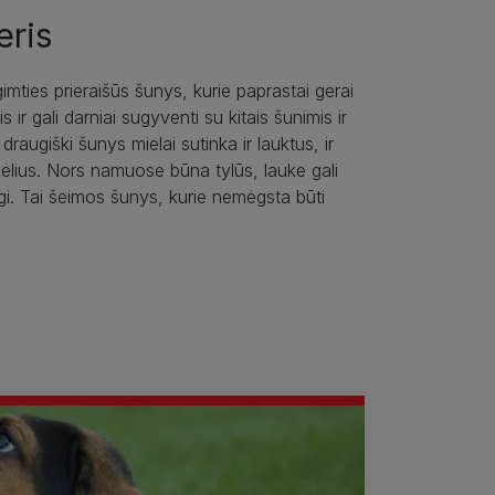
eris
gimties prieraišūs šunys, kurie paprastai gerai
s ir gali darniai sugyventi su kitais šunimis ir
 draugiški šunys mielai sutinka ir lauktus, ir
ėlius. Nors namuose būna tylūs, lauke gali
ngi. Tai šeimos šunys, kurie nemėgsta būti