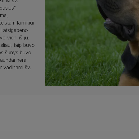
i iki šv.
qusius“
ams,
eistam laimikiui
ai atsigabeno
o vieni iš jų.
ksliau, taip buvo
vos šunys buvo
dhaundai nėra
dar vadinami šv.