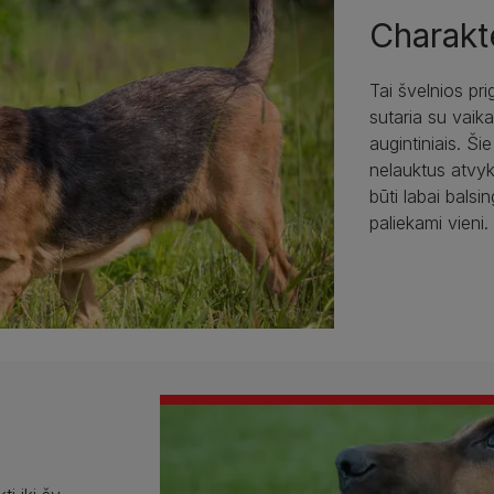
Charakt
Tai švelnios pri
sutaria su vaikai
augintiniais. Šie
nelauktus atvyk
būti labai balsi
paliekami vieni.