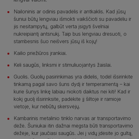
Nailoninis ar odinis pavadėlis ir antkaklis. Kad jūsų
šuniui būtų lengviau išmokti vaikščioti su pavadėliu ir
jis nesitampytų, galbūt verta įsigyti švelniai
nukreipiantį antsnukį. Taip bus lengviau dresuoti, o
stambesnis šuo neišvers jūsų iš kojų!
Kailio priežiūros įrankiai.
Keli saugūs, linksmi ir stimuliuojantys žaislai.
Guolis. Guolių pasirinkimas yra didelis, todėl išsirinkite
tinkamą pagal savo šuns dydį ir temperamentą – kai
kurie šunys linkę labiau niokoti daiktus nei kiti! Kad ir
kokį guolį išsirinksite, padėkite jį šiltoje ir ramioje
vietoje, kur nebūtų skersvėjų.
Kambarinis metalinio tinklo narvas ar transportavimo
dėžė. Šuniukai itin dažnai mėgsta būti transportavimo
dėžėje, kur jaučiasi saugūs. Jei į vidų įdėsite jo gultą,