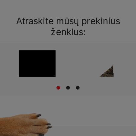
Atraskite mūsų prekinius
ženklus:
1
2
3