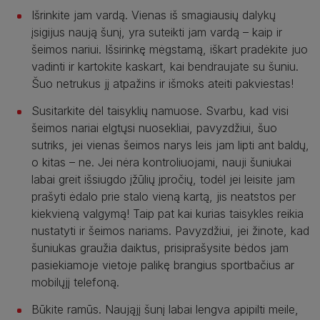
Išrinkite jam vardą. Vienas iš smagiausių dalykų
įsigijus naują šunį, yra suteikti jam vardą – kaip ir
šeimos nariui. Išsirinkę mėgstamą, iškart pradėkite juo
vadinti ir kartokite kaskart, kai bendraujate su šuniu.
Šuo netrukus jį atpažins ir išmoks ateiti pakviestas!
Susitarkite dėl taisyklių namuose. Svarbu, kad visi
šeimos nariai elgtųsi nuosekliai, pavyzdžiui, šuo
sutriks, jei vienas šeimos narys leis jam lipti ant baldų,
o kitas – ne. Jei nėra kontroliuojami, nauji šuniukai
labai greit išsiugdo įžūlių įpročių, todėl jei leisite jam
prašyti ėdalo prie stalo vieną kartą, jis neatstos per
kiekvieną valgymą! Taip pat kai kurias taisykles reikia
nustatyti ir šeimos nariams. Pavyzdžiui, jei žinote, kad
šuniukas graužia daiktus, prisiprašysite bėdos jam
pasiekiamoje vietoje palikę brangius sportbačius ar
mobilųjį telefoną.
Būkite ramūs. Naująjį šunį labai lengva apipilti meile,