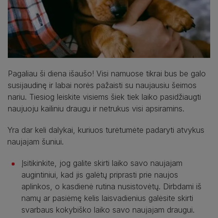
Pagaliau ši diena išaušo! Visi namuose tikrai bus be galo
susijaudinę ir labai norės pažaisti su naujausiu šeimos
nariu. Tiesiog leiskite visiems šiek tiek laiko pasidžiaugti
naujuoju kailiniu draugu ir netrukus visi apsiramins.
Yra dar keli dalykai, kuriuos turėtumėte padaryti atvykus
naujajam šuniui.
Įsitikinkite, jog galite skirti laiko savo naujajam
augintiniui, kad jis galėtų priprasti prie naujos
aplinkos, o kasdienė rutina nusistovėtų. Dirbdami iš
namų ar pasiėmę kelis laisvadienius galėsite skirti
svarbaus kokybiško laiko savo naujajam draugui.