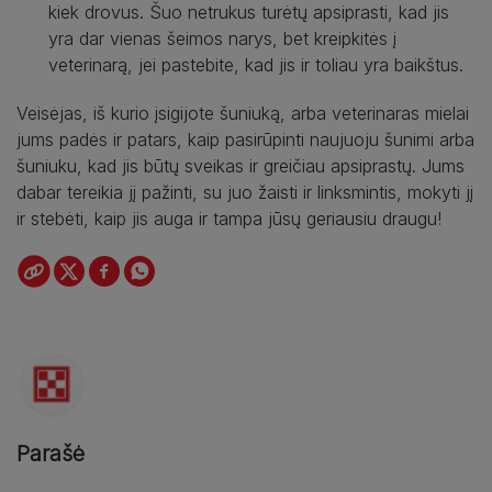
kiek drovus. Šuo netrukus turėtų apsiprasti, kad jis
yra dar vienas šeimos narys, bet kreipkitės į
veterinarą, jei pastebite, kad jis ir toliau yra baikštus.
Veisėjas, iš kurio įsigijote šuniuką, arba veterinaras mielai
jums padės ir patars, kaip pasirūpinti naujuoju šunimi arba
šuniuku, kad jis būtų sveikas ir greičiau apsiprastų. Jums
dabar tereikia jį pažinti, su juo žaisti ir linksmintis, mokyti jį
ir stebėti, kaip jis auga ir tampa jūsų geriausiu draugu!
Parašė