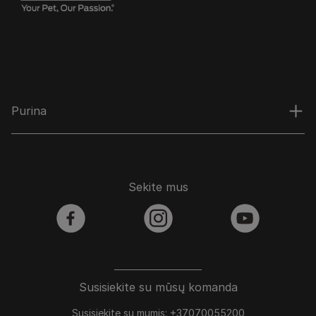
Purina
Sekite mus
facebook
instagram
youtube
Susisiekite su mūsų komanda
Susisiekite su mumis: +37070055200