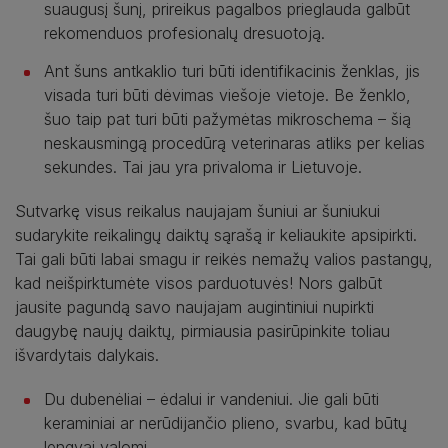
suaugusį šunį, prireikus pagalbos prieglauda galbūt
rekomenduos profesionalų dresuotoją.
Ant šuns antkaklio turi būti identifikacinis ženklas, jis
visada turi būti dėvimas viešoje vietoje. Be ženklo,
šuo taip pat turi būti pažymėtas mikroschema – šią
neskausmingą procedūrą veterinaras atliks per kelias
sekundes. Tai jau yra privaloma ir Lietuvoje.
Sutvarkę visus reikalus naujajam šuniui ar šuniukui
sudarykite reikalingų daiktų sąrašą ir keliaukite apsipirkti.
Tai gali būti labai smagu ir reikės nemažų valios pastangų,
kad neišpirktumėte visos parduotuvės! Nors galbūt
jausite pagundą savo naujajam augintiniui nupirkti
daugybę naujų daiktų, pirmiausia pasirūpinkite toliau
išvardytais dalykais.
Du dubenėliai – ėdalui ir vandeniui. Jie gali būti
keraminiai ar nerūdijančio plieno, svarbu, kad būtų
lengvai valomi.