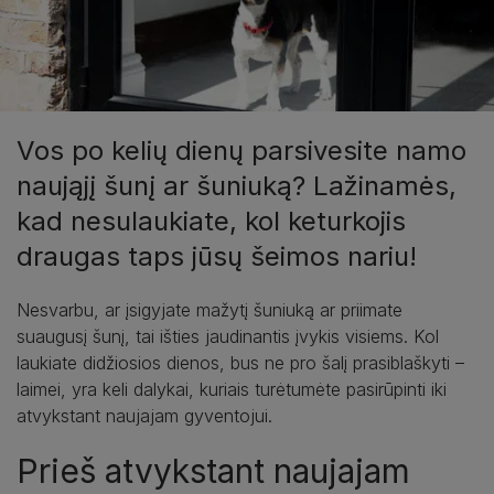
Vos po kelių dienų parsivesite namo
naująjį šunį ar šuniuką? Lažinamės,
kad nesulaukiate, kol keturkojis
draugas taps jūsų šeimos nariu!
Nesvarbu, ar įsigyjate mažytį šuniuką ar priimate
suaugusį šunį, tai išties jaudinantis įvykis visiems. Kol
laukiate didžiosios dienos, bus ne pro šalį prasiblaškyti –
laimei, yra keli dalykai, kuriais turėtumėte pasirūpinti iki
atvykstant naujajam gyventojui.
Prieš atvykstant naujajam