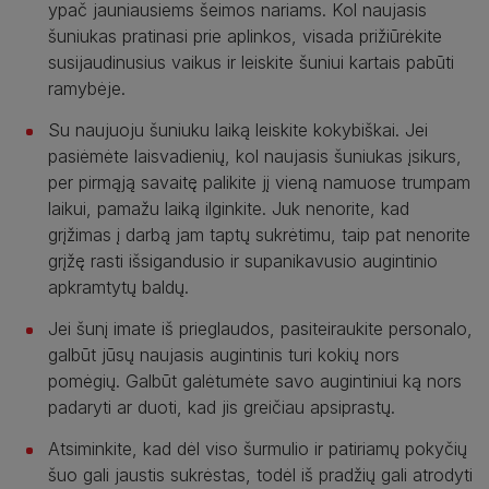
ypač jauniausiems šeimos nariams. Kol naujasis
šuniukas pratinasi prie aplinkos, visada prižiūrėkite
susijaudinusius vaikus ir leiskite šuniui kartais pabūti
ramybėje.
Su naujuoju šuniuku laiką leiskite kokybiškai. Jei
pasiėmėte laisvadienių, kol naujasis šuniukas įsikurs,
per pirmąją savaitę palikite jį vieną namuose trumpam
laikui, pamažu laiką ilginkite. Juk nenorite, kad
grįžimas į darbą jam taptų sukrėtimu, taip pat nenorite
grįžę rasti išsigandusio ir supanikavusio augintinio
apkramtytų baldų.
Jei šunį imate iš prieglaudos, pasiteiraukite personalo,
galbūt jūsų naujasis augintinis turi kokių nors
pomėgių. Galbūt galėtumėte savo augintiniui ką nors
padaryti ar duoti, kad jis greičiau apsiprastų.
Atsiminkite, kad dėl viso šurmulio ir patiriamų pokyčių
šuo gali jaustis sukrėstas, todėl iš pradžių gali atrodyti