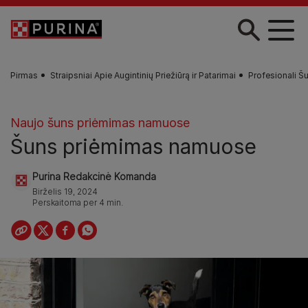
Pereiti į pagrindinį turinį
Pirmas
Straipsniai Apie Augintinių Priežiūrą ir Patarimai
Profesionali Šu
Naujo šuns priėmimas namuose
Šuns priėmimas namuose
Purina Redakcinė Komanda
Birželis 19, 2024
Perskaitoma per 4 min.