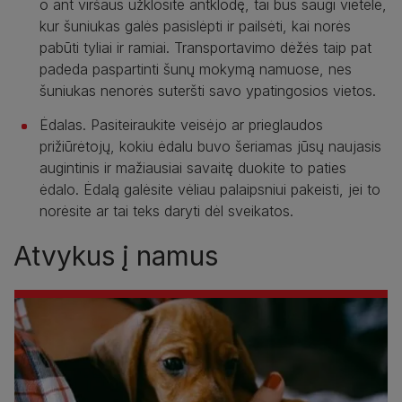
o ant viršaus užklosite antklodę, tai bus saugi vietelė,
kur šuniukas galės pasislėpti ir pailsėti, kai norės
pabūti tyliai ir ramiai. Transportavimo dėžės taip pat
padeda paspartinti šunų mokymą namuose, nes
šuniukas nenorės suteršti savo ypatingosios vietos.
Ėdalas. Pasiteiraukite veisėjo ar prieglaudos
prižiūrėtojų, kokiu ėdalu buvo šeriamas jūsų naujasis
augintinis ir mažiausiai savaitę duokite to paties
ėdalo. Ėdalą galėsite vėliau palaipsniui pakeisti, jei to
norėsite ar tai teks daryti dėl sveikatos.
Atvykus į namus