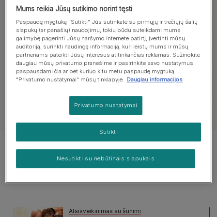
Raskite patarimų dėl brandaus
Mums reikia Jūsų sutikimo norint tęsti
Paspaudę mygtuką "Sutikti" Jūs sutinkate su pirmųjų ir trečiųjų šalių
amžiaus augintinių priežiūros:
slapukų (ar panašių) naudojimu, tokiu būdu suteikdami mums
galimybę pagerinti Jūsų naršymo internete patirtį, įvertinti mūsų
auditoriją, surinkti naudingą informaciją, kuri leistų mums ir mūsų
partneriams pateikti Jūsų interesus atitinkančias reklamas. Sužinokite
Visi straipsniai apie brandaus amžiaus augintinius
daugiau mūsų privatumo pranešime ir pasirinkite savo nustatymus
paspausdami čia ar bet kuriuo kitu metu paspaudę mygtuką
"Privatumo nustatymai" mūsų tinklapyje.
Daugiau informacijos
Privatumo nustatymai
Žiūrėti visus straipsnius apie šunis
Sutikti
Rodomi 2 iš 2 straipsnių
Nesutikti su nebūtinais slapukais
Populiarūs straipsniai:
Atsisveikinimas su šunimi