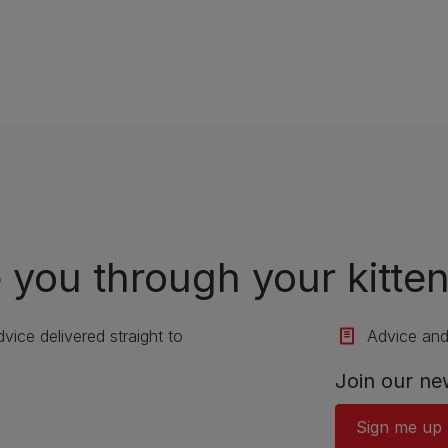
 you through your kitten’
vice delivered straight to
Advice and 
Join our ne
Sign me up