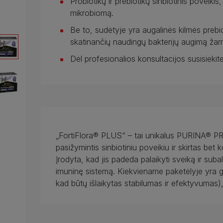
Probiotikų ir prebiotikų sinbiotinis poveiki
mikrobiomą.
Be to, sudėtyje yra augalinės kilmės prebio
skatinančių naudingų bakterijų augimą žar
Dėl profesionalios konsultacijos susisiekit
„FortiFlora® PLUS“ – tai unikalus PURINA® PRO
pasižymintis sinbiotiniu poveikiu ir skirtas b
Įrodyta, kad jis padeda palaikyti sveiką ir sub
imuninę sistemą. Kiekviename paketėlyje yra g
kad būtų išlaikytas stabilumas ir efektyvumas),