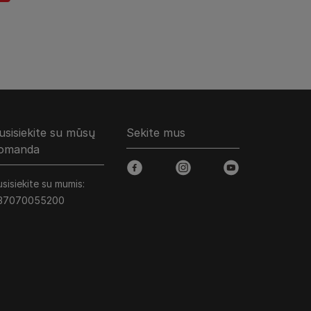
usisiekite su mūsų
Sekite mus
omanda
facebook
instagram
youtube
sisiekite su mumis:
37070055200