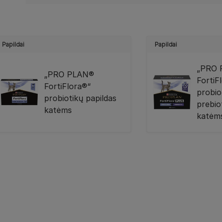
Papildai
Papildai
„PRO 
„PRO PLAN®
FortiF
FortiFlora®“
probio
probiotikų papildas
prebio
katėms
katėm