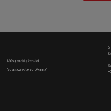
S
k
Mūsų prekių ženklai
Su
Susipažinkite su „Purina“
+