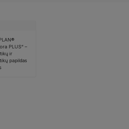
PLAN®
lora PLUS“ –
tikų ir
tikų papildas
s