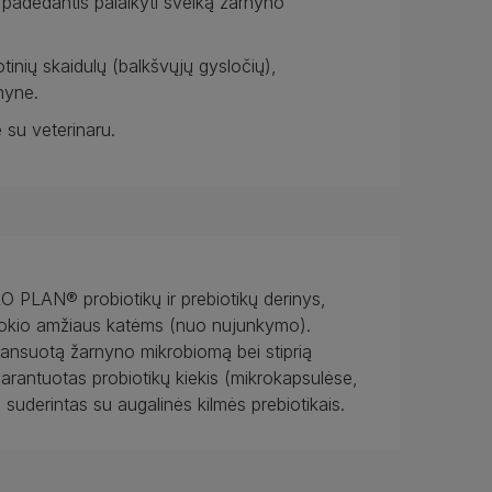
s, padedantis palaikyti sveiką žarnyno
tinių skaidulų (balkšvųjų gysločių),
nyne.
e su veterinaru.
 PLAN® probiotikų ir prebiotikų derinys,
et kokio amžiaus katėms (nuo nujunkymo).
alansuotą žarnyno mikrobiomą bei stiprią
arantuotas probiotikų kiekis (mikrokapsulėse,
 suderintas su augalinės kilmės prebiotikais.