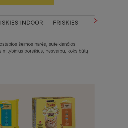
ISKIES INDOOR
FRISKIES STERILIZED
F
nuostabios šeimos narės, suteikiančios
 mitybinius poreikius, nesvarbu, koks būtų