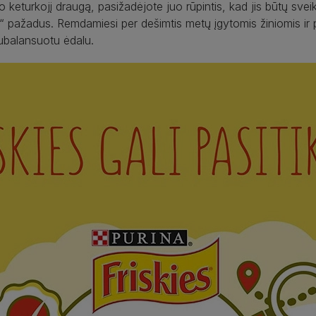
eturkojį draugą, pasižadėjote juo rūpintis, kad jis būtų sveik
s“ pažadus. Remdamiesi per dešimtis metų įgytomis žiniomis ir
subalansuotu ėdalu.