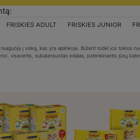
ntą:
FRISKIES ADULT
FRISKIES JUNIOR
FR
s reaguoja į viską, kas yra aplinkoje. Būtent todėl jos tokios 
 visavertis, subalansuotas ėdalas, patenkinantis jūsų katės