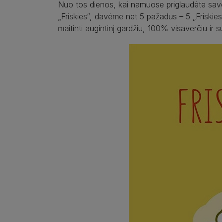
Nuo tos dienos, kai namuose priglaudėte savo k
„Friskies“, davėme net 5 pažadus – 5 „Friskie
maitinti augintinį gardžiu, 100% visaverčiu ir 