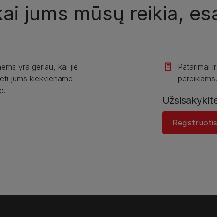
ai jums mūsų reikia, es
ėms yra geriau, kai jie
Patarimai ir
ėti jums kiekviename
poreikiams.
e.
Užsisakykit
Registruotis