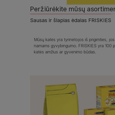
Peržiūrėkite mūsų asortime
Sausas ir šlapias ėdalas FRISKIES
Mūsų katės yra tyrinėtojos iš prigimties, jo
namams gyvybingumo. FRISKIES yra 100 proc.
katės amžius ar gyvenimo būdas.