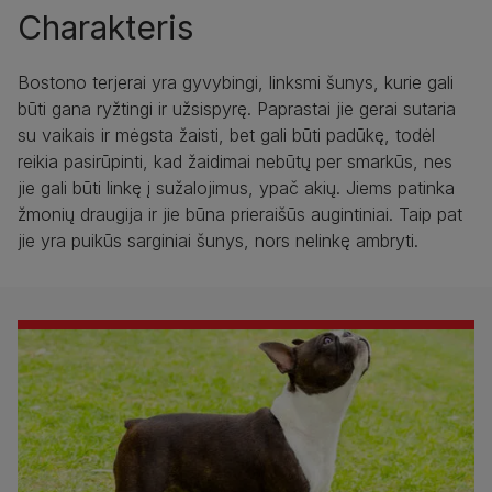
Charakteris
Bostono terjerai yra gyvybingi, linksmi šunys, kurie gali
būti gana ryžtingi ir užsispyrę. Paprastai jie gerai sutaria
su vaikais ir mėgsta žaisti, bet gali būti padūkę, todėl
reikia pasirūpinti, kad žaidimai nebūtų per smarkūs, nes
jie gali būti linkę į sužalojimus, ypač akių. Jiems patinka
žmonių draugija ir jie būna prieraišūs augintiniai. Taip pat
jie yra puikūs sarginiai šunys, nors nelinkę ambryti.