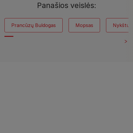
Panašios veislės:
Prancūzų Buldogas
Mopsas
Nykštuki