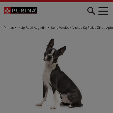
Pereiti į pagrindinį turinį
Pirmas
Kaip Rasti Augintinį
Šunų Veislės - Viskas Ką Reikia Žinoti Apie