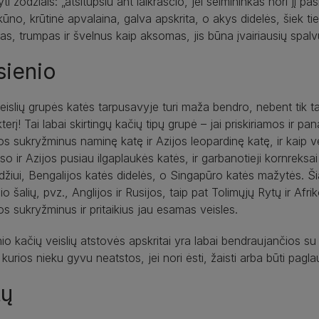
ti žodžiais: „atsitūpsiu ant laikraščio, jei šeimininkas nori jį p
 kūno, krūtinė apvalaina, galva apskrita, o akys didelės, šiek ti
as, trumpas ir švelnus kaip aksomas, jis būna įvairiausių spalv
sienio
eislių grupės katės tarpusavyje turi maža bendro, nebent tik tai,
terį! Tai labai skirtingų kačių tipų grupė – jai priskiriamos ir pa
os sukryžminus naminę katę ir Azijos leopardinę katę, ir kaip v
uso ir Azijos pusiau ilgaplaukės katės, ir garbanotieji kornreksai 
žiui, Bengalijos katės didelės, o Singapūro katės mažytės. Šiai
io šalių, pvz., Anglijos ir Rusijos, taip pat Tolimųjų Rytų ir Afri
os sukryžminus ir pritaikius jau esamas veisles.
io kačių veislių atstovės apskritai yra labai bendraujančios su 
 kurios nieku gyvu neatstos, jei nori ėsti, žaisti arba būti pag
tų