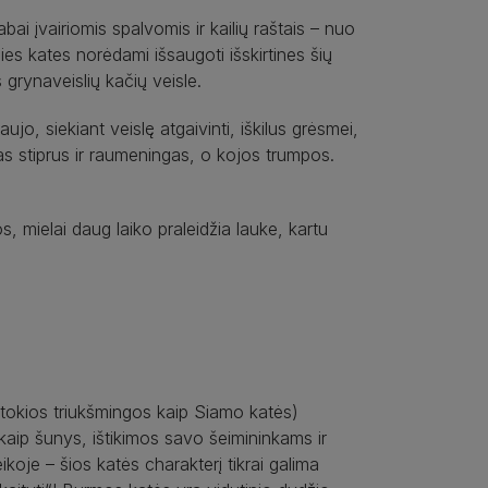
bai įvairiomis spalvomis ir kailių raštais – nuo
ies kates norėdami išsaugoti išskirtines šių
grynaveislių kačių veisle.
ujo, siekiant veislę atgaivinti, iškilus grėsmei,
nas stiprus ir raumeningas, o kojos trumpos.
s, mielai daug laiko praleidžia lauke, kartu
 tokios triukšmingos kaip Siamo katės)
aip šunys, ištikimos savo šeimininkams ir
ikoje – šios katės charakterį tikrai galima