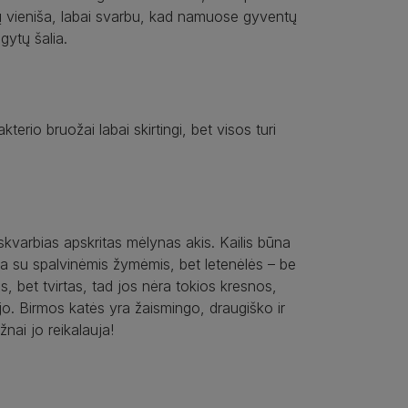
tų vieniša, labai svarbu, kad namuose gyventų
gytų šalia.
kterio bruožai labai skirtingi, bet visos turi
 skvarbias apskritas mėlynas akis. Kailis būna
būna su spalvinėmis žymėmis, bet letenėlės – be
s, bet tvirtas, tad jos nėra tokios kresnos,
jo. Birmos katės yra žaismingo, draugiško ir
nai jo reikalauja!