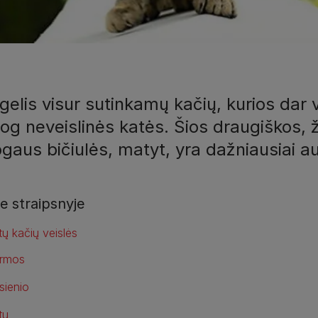
gelis visur sutinkamų kačių, kurios dar
iog neveislinės katės. Šios draugiškos, ž
gaus bičiulės, matyt, yra dažniausiai 
e straipsnyje
tų kačių veislės
rmos
sienio
tų