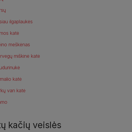
rsų
siau ilgaplaukės
rmos katė
ino meškėnas
rvegų miškinė katė
udurinukė
malio katė
rkų van katė
amo
tų kačių veislės