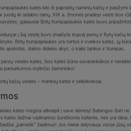
trumpaplaukės katės kilo iš paprastų naminių kačių ir pasižymi la
ar juodų iki sidabro rainų. XIX a. žmonės pradėjo veisti šios rūš
savybes, galiausiai Britų trumpaplaukės katės buvo pripažintos 
viduryje į šią veislę buvo įmaišyta truputį persų ir Rytų kačių kra
 išnyks. Britų trumpaplaukės yra tvirtos ir sveikos katės, jų kū
is apskritas, dailios didelės akys, o kailis tankus ir trumpas.
r persų veislės katės, šios katės būna savarankiškos ir nereiklio
asi paniurkomos mylinčio šeimininko!
britų kačių veislės – manksų katės ir selkirkreksai.
rmos
eislės katės mėgsta atkreipti į save dėmesį! Balsingos (bet ne
 katės dažnai vadinamos šuniškomis katėmis, nes yra labai, k
 žaidžia „parnešk“ žaidimus! Jos mielai dalyvauja visoje jūsų ve