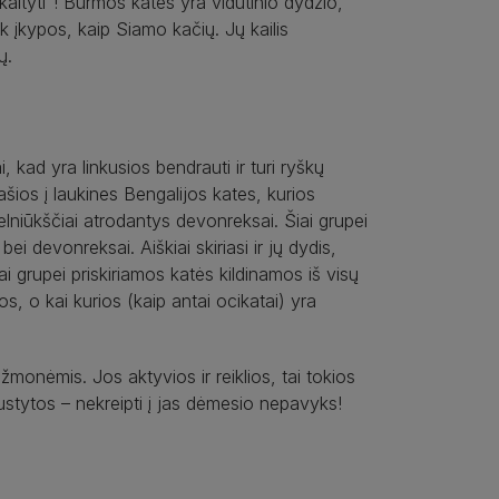
askaityti“! Burmos katės yra vidutinio dydžio,
ek įkypos, kaip Siamo kačių. Jų kailis
ų.
 kad yra linkusios bendrauti ir turi ryškų
našios į laukines Bengalijos kates, kurios
elniūkščiai atrodantys devonreksai. Šiai grupei
bei devonreksai. Aiškiai skiriasi ir jų dydis,
 grupei priskiriamos katės kildinamos iš visų
kos, o kai kurios (kaip antai ocikatai) yra
žmonėmis. Jos aktyvios ir reiklios, tai tokios
laustytos – nekreipti į jas dėmesio nepavyks!