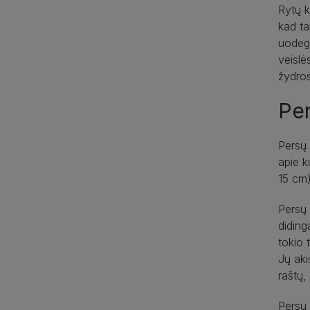
Rytų k
kad ta
uodega
veislė
žydros
Pe
Persų 
apie k
15 cm) 
Persų 
diding
tokio 
Jų aki
raštų, 
Persų 