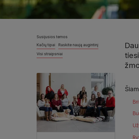
Susijusios temos
Dau
Kačių tipai
Raskite naują augintinį
ties
Visi straipsniai
žmo
Šiam
Bri
Bu
Už
Ry