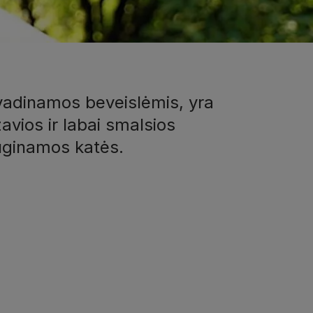
 vadinamos beveislėmis, yra
avios ir labai smalsios
auginamos katės.