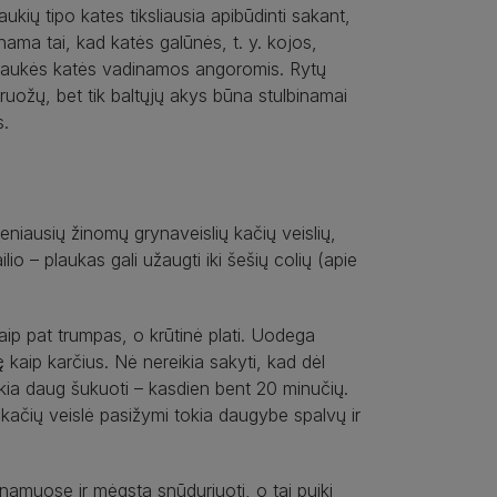
kių tipo kates tiksliausia apibūdinti sakant,
ama tai, kad katės galūnės, t. y. kojos,
plaukės katės vadinamos angoromis. Rytų
bruožų, bet tik baltųjų akys būna stulbinamai
s.
eniausių žinomų grynaveislių kačių veislių,
io – plaukas gali užaugti iki šešių colių (apie
aip pat trumpas, o krūtinė plati. Uodega
ę kaip karčius. Nė nereikia sakyti, kad dėl
reikia daug šukuoti – kasdien bent 20 minučių.
sų kačių veislė pasižymi tokia daugybe spalvų ir
 namuose ir mėgsta snūduriuoti, o tai puiki