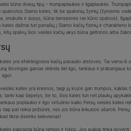
atės būna dviejų tipų – trumpaplaukės ir ilgaplaukės. Trumpaplau
i spalvotos Siamo katės, tik be spalvinių žymių (žymėmis vadin
, snukutis ir ausys, būna tamsesnės nei kūno spalvos). Ilga
s katės dažnai turi panašių į Siamo kačių fizinių ir charakterio 
, kitų spalvų šios veislės kačių akys būna geltonos arba žalio
rsų
katės yra efektingosios kačių pasaulio atstovės. Tai viena iš s
urią šlovingas garsas sklinda dėl ilgo, tankaus ir prabangaus kail
ilgio!
veislės katės yra kresnos, taigi jų kojos gan trumpos, kaklas t
a, tanki kaip šepetys, be to, šios katės turi net plaukų apykakl
tankaus poplaukio ir ilgo viršutinio kailio Persų veislės kates 
s taip pat reikia prižiūrėti, nes jos būna linkusios ašaroti. Per
kad tikrai išsirinks kiekvienas!
katės paprastai būna ramios ir tylios. Jos puikiai tinka gyventi