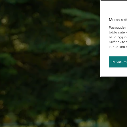
Veislių grupės
Šuniukų sveikata
šunis
Mums reiki
Paspaudę my
būdu suteik
naudingą in
Sužinokite 
kuriuo kitu
Privatum