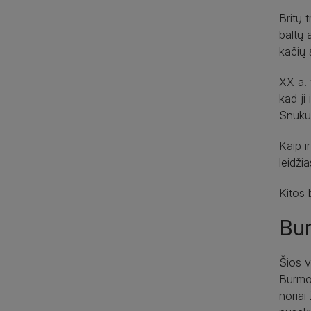
Britų 
baltų 
kačių 
XX a. 
kad ji
Snukut
Kaip i
leidži
Kitos 
Bu
Šios v
Burmos
noriai