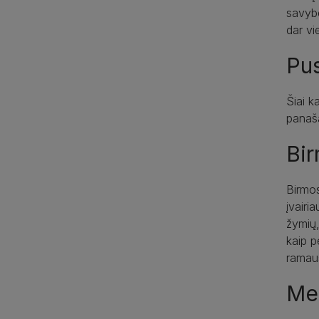
savybė
dar vi
Pus
Šiai k
panaša
Bir
Birmos
įvairi
žymių,
kaip p
ramaus
Me