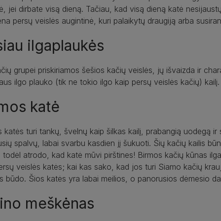
, jei dirbate visą dieną. Tačiau, kad visą dieną katė nesijaus
ena persų veislės augintinė, kuri palaikytų draugiją arba susiran
iau ilgaplaukės
ačių grupei priskiriamos šešios kačių veislės, jų išvaizda ir chara
us ilgo plauko (tik ne tokio ilgo kaip persų veislės kačių) kailį.
mos katė
 katės turi tankų, švelnų kaip šilkas kailį, prabangią uodegą ir
ausių spalvų, labai svarbu kasdien jį šukuoti. Šių kačių kailis 
 todėl atrodo, kad katė mūvi pirštines! Birmos kačių kūnas ilga
ersų veislės katės; kai kas sako, kad jos turi Siamo kačių krau
 būdo. Šios katės yra labai meilios, o panorusios dėmesio daž
ino meškėnas