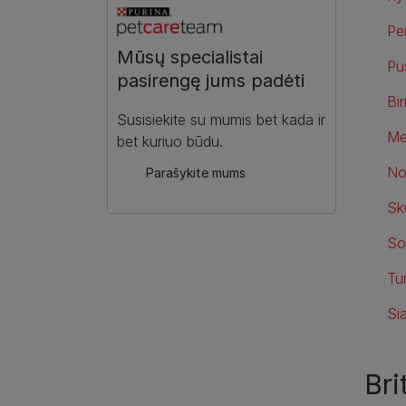
Pe
Mūsų specialistai
Pu
pasirengę jums padėti
Bi
Susisiekite su mumis bet kada ir
Me
bet kuriuo būdu.
No
Parašykite mums
Sk
So
Tu
Si
Bri