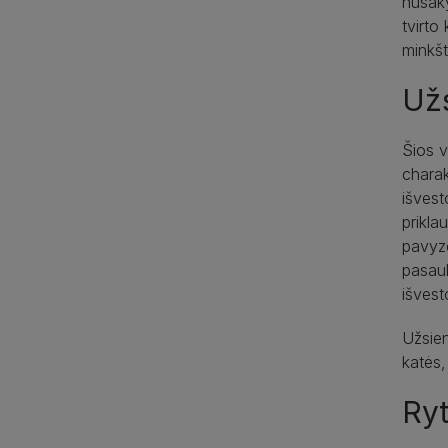
nusaky
tvirto
minkšt
Už
Šios v
charak
išvest
prikla
pavyzd
pasaul
išvest
Užsien
katės,
Ry