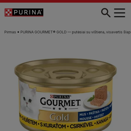
Pereiti į pagrindinį turinį
Pirmas
PURINA GOURMET® GOLD — putėsiai su vištiena, visavertis šlap