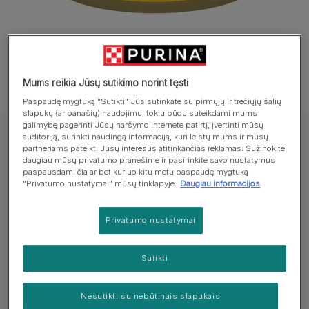
Mums reikia Jūsų sutikimo norint tęsti
Paspaudę mygtuką "Sutikti" Jūs sutinkate su pirmųjų ir trečiųjų šalių
slapukų (ar panašių) naudojimu, tokiu būdu suteikdami mums
galimybę pagerinti Jūsų naršymo internete patirtį, įvertinti mūsų
auditoriją, surinkti naudingą informaciją, kuri leistų mums ir mūsų
Visavertis ėdalas suaugusioms katėms.
partneriams pateikti Jūsų interesus atitinkančias reklamas. Sužinokite
PURINA GOURMET® GOLD — putėsiai su
daugiau mūsų privatumo pranešime ir pasirinkite savo nustatymus
paspausdami čia ar bet kuriuo kitu metu paspaudę mygtuką
vištiena, visavertis šlapiasis ėdalas
"Privatumo nustatymai" mūsų tinklapyje.
Daugiau informacijos
suaugusioms katėms, 85g skardinė
Privatumo nustatymai
Pakuotės dydis:
85g
Sutikti
Visavertis ėdalas suaugusioms katėms.
GOURMET® GOLD MOUSSE: švelnūs putėsiai su
Nesutikti su nebūtinais slapukais
jautiena, vištiena, lašišomis ir kitais išskirtinio skonio