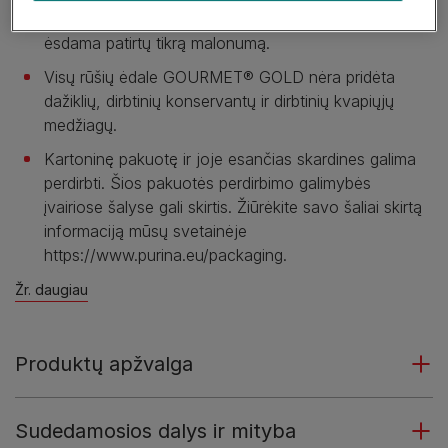
produktais, rūpestingai paruošti taip, kad katė
ėsdama patirtų tikrą malonumą.
Visų rūšių ėdale GOURMET® GOLD nėra pridėta
dažiklių, dirbtinių konservantų ir dirbtinių kvapiųjų
medžiagų.
Kartoninę pakuotę ir joje esančias skardines galima
perdirbti. Šios pakuotės perdirbimo galimybės
įvairiose šalyse gali skirtis. Žiūrėkite savo šaliai skirtą
informaciją mūsų svetainėje
https://www.purina.eu/packaging.
Žr. daugiau
Produktų apžvalga
Sudedamosios dalys ir mityba