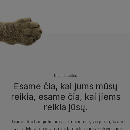
Naujienlaiškis
Esame čia, kai jums mūsų
reikia, esame čia, kai jiems
reikia jūsų.
Tikime, kad augintiniams ir žmonėms yra geriau, kai jie
kartu. Mūsų programa žada padėti jums kiekviename