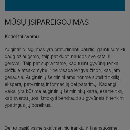
MŪSŲ ĮSIPAREIGOJIMAS
Kodėl tai svarbu
Augintinio įsigijimas yra praturtinanti patirtis, galinti suteikti
daug džiaugsmo, taip pat duoti naudos sveikatai ir
gerovei. Taip pat suprantame, kad turint gyvūną tenka
didžiulė atsakomybė ir ne visada lengva žinoti, kas jam
geriausia. Augintinių šeimininkams norime suteikti tikslią,
ekspertų patvirtintą informaciją bei patarimų. Kadangi
vaikai yra būsima augintinių šeimininkų karta, esame tikri,
kad svarbu juos išmokyti bendrauti su gyvūnais ir tenkinti
ypatingus jų poreikius.
Dėl to pasiūlysime skaitmeninių įrankių ir finansuosime