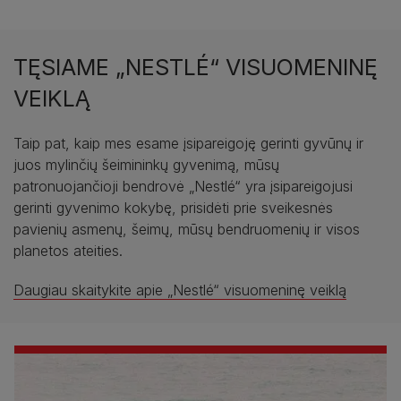
TĘSIAME „NESTLÉ“ VISUOMENINĘ
VEIKLĄ
Taip pat, kaip mes esame įsipareigoję gerinti gyvūnų ir
juos mylinčių šeimininkų gyvenimą, mūsų
patronuojančioji bendrovė „Nestlé“ yra įsipareigojusi
gerinti gyvenimo kokybę, prisidėti prie sveikesnės
pavienių asmenų, šeimų, mūsų bendruomenių ir visos
planetos ateities.
Daugiau skaitykite apie „Nestlé“ visuomeninę veiklą