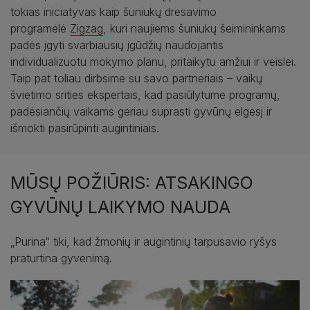
tokias iniciatyvas kaip šuniukų dresavimo
programėlė
Zigzag
, kuri naujiems šuniukų šeimininkams
padės įgyti svarbiausių įgūdžių naudojantis
individualizuotu mokymo planu, pritaikytu amžiui ir veislei.
Taip pat toliau dirbsime su savo partneriais – vaikų
švietimo srities ekspertais, kad pasiūlytume programų,
padėsiančių vaikams geriau suprasti gyvūnų elgesį ir
išmokti pasirūpinti augintiniais.
MŪSŲ POŽIŪRIS: ATSAKINGO
GYVŪNŲ LAIKYMO NAUDA
„Purina“ tiki, kad žmonių ir augintinių tarpusavio ryšys
praturtina gyvenimą.