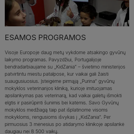
ESAMOS PROGRAMOS
Visoje Europoje daug metų vykdome atsakingo gyvūnų
laikymo programas. Pavyzdžiui, Portugalijoje
bendradarbiaujame su „KidZania“ – švietimo ministerijos
patvirtintu miestu patalpose, kur vaikai gali žaisti
suaugusiuosius. Įsteigėme pirmąją „Purina“ gyvūnų
mokyklos veterinarijos kliniką, kurioje imituojamas
apsilankymas pas veterinarą, kad vaikai galėtų išmokti
elgtis ir pasirūpinti šunimis bei katėmis. Savo Gyvūnų
mokyklos medžiagą taip pat išplatinome visoms
mokykloms, rengusioms išvykas į „KidZania“. Per
pirmuosius 3 mėnesius po atidarymo klinikoje apsilankė
daugiau nei 8 500 vaikų.