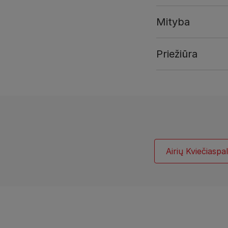
Mityba
Priežiūra
Airių Kviečiaspa