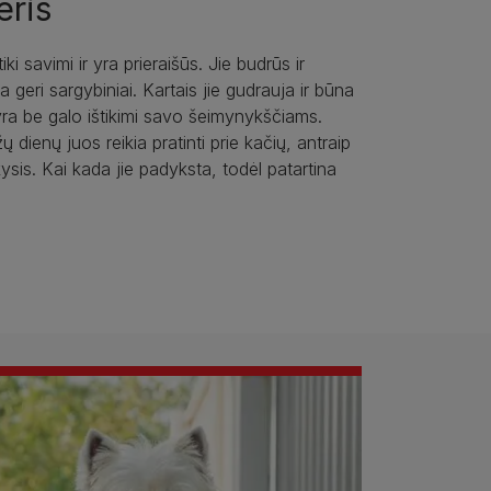
eris
iki savimi ir yra prieraišūs. Jie budrūs ir
a geri sargybiniai. Kartais jie gudrauja ir būna
yra be galo ištikimi savo šeimynykščiams.
dienų juos reikia pratinti prie kačių, antraip
ysis. Kai kada jie padyksta, todėl patartina