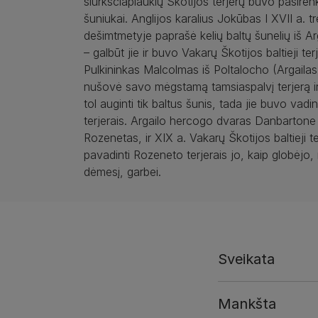
šiurkščiaplaukių Škotijos terjerų buvo pasirenk
šuniukai. Anglijos karalius Jokūbas I XVII a. t
dešimtmetyje paprašė kelių baltų šunelių iš Ar
– galbūt jie ir buvo Vakarų Škotijos baltieji terj
Pulkininkas Malcolmas iš Poltalocho (Argailas
nušovė savo mėgstamą tamsiaspalvį terjerą ir
tol auginti tik baltus šunis, tada jie buvo vad
terjerais. Argailo hercogo dvaras Danbartone
Rozenetas, ir XIX a. Vakarų Škotijos baltieji t
pavadinti Rozeneto terjerais jo, kaip globėjo,
dėmesį, garbei.
Sveikata
Mankšta