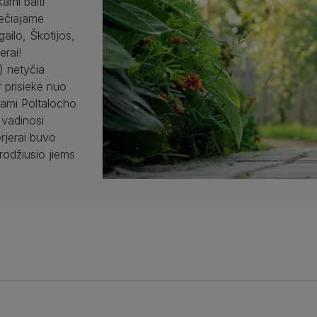
ami balti
rečiajame
gailo, Škotijos,
erai!
) netyčia
 prisiekė nuo
inami Poltalocho
 vadinosi
erjerai buvo
 rodžiusio jiems