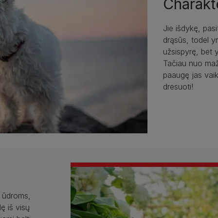
Charakt
Jie išdykę, pasit
drąsūs, todėl yr
užsispyrę, bet 
Tačiau nuo mažų 
paaugę jas vaik
dresuoti!
i ūdroms,
ę iš visų