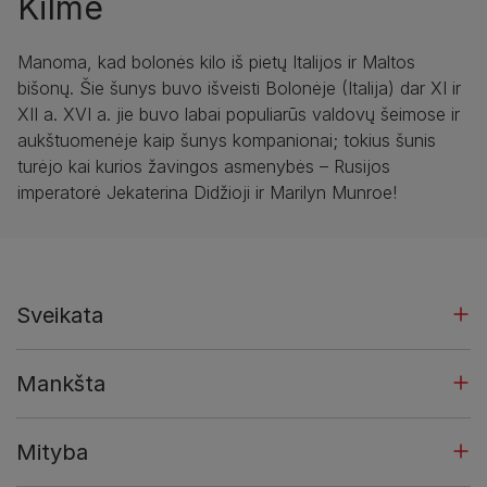
Kilmė
Manoma, kad bolonės kilo iš pietų Italijos ir Maltos
bišonų. Šie šunys buvo išveisti Bolonėje (Italija) dar XI ir
XII a. XVI a. jie buvo labai populiarūs valdovų šeimose ir
aukštuomenėje kaip šunys kompanionai; tokius šunis
turėjo kai kurios žavingos asmenybės – Rusijos
imperatorė Jekaterina Didžioji ir Marilyn Munroe!
Sveikata
Mankšta
Mityba