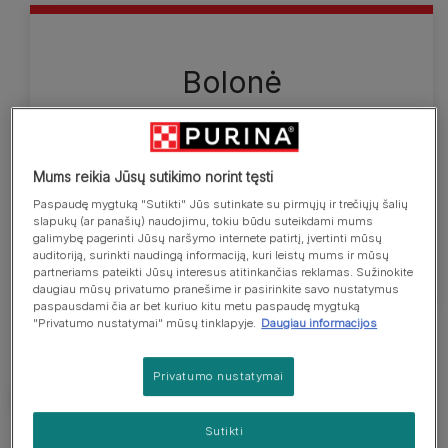
Bolonė
Bolonės yra žaislinių šunų veislė, labai primenanti
Maltos bišonus. Tai raumeningi maži šunys ilgu
baltu kailiu, dengiančiu visą galvą ir kūną. Suaugę
Mums reikia Jūsų sutikimo norint tęsti
patinai yra 27–30,5 cm ūgio, o patelės užauga iki
Paspaudę mygtuką "Sutikti" Jūs sutinkate su pirmųjų ir trečiųjų šalių
25,5–28 cm. Visiškai suaugusios bolonės sveria 3–
slapukų (ar panašių) naudojimu, tokiu būdu suteikdami mums
galimybę pagerinti Jūsų naršymo internete patirtį, įvertinti mūsų
4 kg.
auditoriją, surinkti naudingą informaciją, kuri leistų mums ir mūsų
partneriams pateikti Jūsų interesus atitinkančias reklamas. Sužinokite
daugiau mūsų privatumo pranešime ir pasirinkite savo nustatymus
paspausdami čia ar bet kuriuo kitu metu paspaudę mygtuką
"Privatumo nustatymai" mūsų tinklapyje.
Daugiau informacijos
Privatumo nustatymai
Sutikti