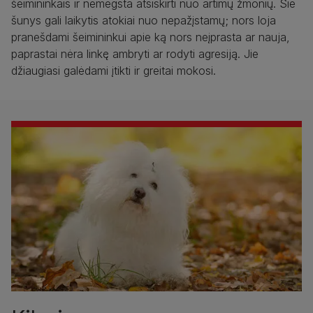
šeimininkais ir nemėgsta atsiskirti nuo artimų žmonių. Šie
šunys gali laikytis atokiai nuo nepažįstamų; nors loja
pranešdami šeimininkui apie ką nors neįprasta ar nauja,
paprastai nėra linkę ambryti ar rodyti agresiją. Jie
džiaugiasi galėdami įtikti ir greitai mokosi.