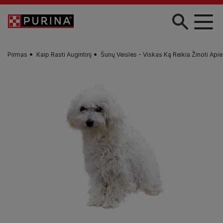
Pereiti į pagrindinį turinį
Pirmas
Kaip Rasti Augintinį
Šunų Veislės - Viskas Ką Reikia Žinoti Apie