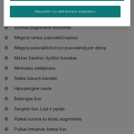
Verta žinoti
Nesutikti su nebūtinais slapukais
Nepatyrusiems šeimininkams tinkamas šuo
Būtinas pagrindinis mokymas
Mėgsta ramius pasivaikščiojimus
Mėgsta pasivaikščioti po pusvalandį per dieną
Mažas žaislinio dydžio šuniukas
Minimalus seilėjimasis
Reikia šukuoti kasdien
Hipoalerginė veislė
Balsingas šuo
Sarginis šuo. Loja ir įspėja
Puikiai sutaria su kitais augintiniais
Puikiai tinkamas šeimai šuo