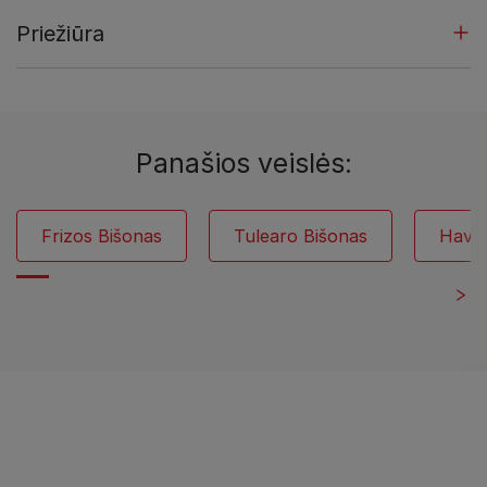
Priežiūra
Panašios veislės:
Frizos Bišonas
Tulearo Bišonas
Havan