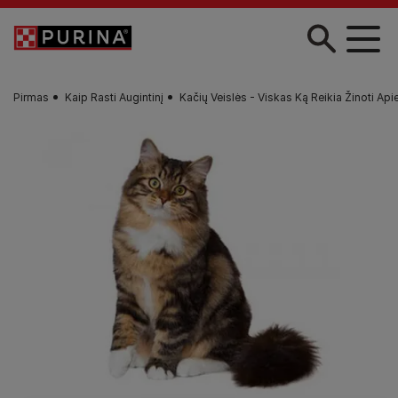
Pereiti į pagrindinį turinį
Pirmas
Kaip Rasti Augintinį
Kačių Veislės - Viskas Ką Reikia Žinoti Api