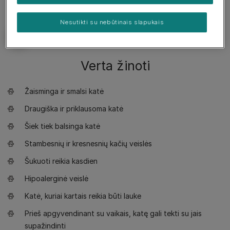
Nesutikti su nebūtinais slapukais
Verta žinoti
Žaisminga ir smalsi katė
Draugiška ir priklausoma katė
Šiek tiek balsinga katė
Stambesnių ir kresnesnių kačių veislės
Šukuoti reikia kasdien
Hipoalerginė veislė
Katė, kuriai kartais reikia būti lauke
Prieš apgyvendinant su vaikais, katę gali tekti su jais
supažindinti