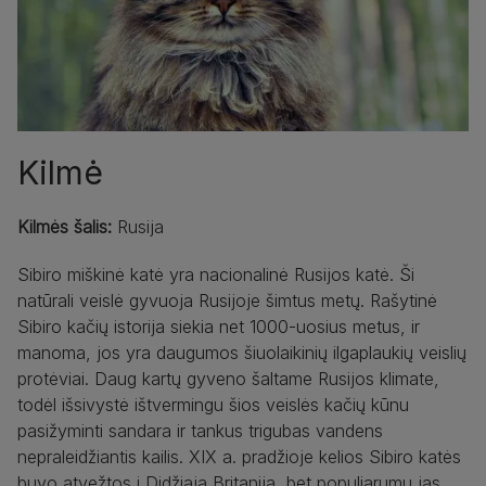
Kilmė
Kilmės šalis:
Rusija
Sibiro miškinė katė yra nacionalinė Rusijos katė. Ši
natūrali veislė gyvuoja Rusijoje šimtus metų. Rašytinė
Sibiro kačių istorija siekia net 1000-uosius metus, ir
manoma, jos yra daugumos šiuolaikinių ilgaplaukių veislių
protėviai. Daug kartų gyveno šaltame Rusijos klimate,
todėl išsivystė ištvermingu šios veislės kačių kūnu
pasižyminti sandara ir tankus trigubas vandens
nepraleidžiantis kailis. XIX a. pradžioje kelios Sibiro katės
buvo atvežtos į Didžiąją Britaniją, bet populiarumu jas