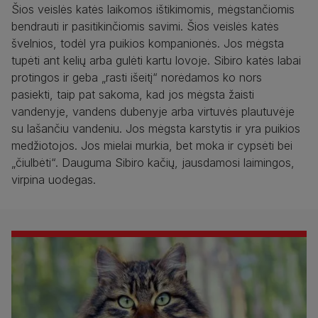
Šios veislės katės laikomos ištikimomis, mėgstančiomis
bendrauti ir pasitikinčiomis savimi. Šios veislės katės
švelnios, todėl yra puikios kompanionės. Jos mėgsta
tupėti ant kelių arba gulėti kartu lovoje. Sibiro katės labai
protingos ir geba „rasti išeitį“ norėdamos ko nors
pasiekti, taip pat sakoma, kad jos mėgsta žaisti
vandenyje, vandens dubenyje arba virtuvės plautuvėje
su lašančiu vandeniu. Jos mėgsta karstytis ir yra puikios
medžiotojos. Jos mielai murkia, bet moka ir cypsėti bei
„čiulbėti“. Dauguma Sibiro kačių, jausdamosi laimingos,
virpina uodegas.