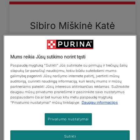
Sibiro Miškinė Katė
Sibiro miškinės katės yra didokos ir raumeningos,
torsas statinaitės formos. Kailis ilgas ir tankus.
Galva pakitusios pleišto formos, apvaliais kontūrais
Mums reikia Jūsų sutikimo norint tęsti
ir labai išraiškingomis akimis. Fiziškai šios katės
Paspaudę mygtuką "Sutikti" Jūs sutinkate su pirmųjų ir trečiųjų šalių
atrodo stiprios ir galingos. Ilgesnieji trigubo kailio
slapukų (ar panašių) naudojimu, tokiu būdu suteikdami mums
plaukai prie odos yra blyškūs, spalva galiuko link
galimybę pagerinti Jūsų naršymo internete patirtį, įvertinti mūsų
auditoriją, surinkti naudingą informaciją, kuri leistų mums ir mūsų
tamsėja. Todėl katei judant kailis mirga. Labiausiai
partneriams pateikti Jūsų interesus atitinkančias reklamas. Sužinokite
paplitusios rudai rainos Sibiro miškinės katės, bet
daugiau mūsų privatumo pranešime ir pasirinkite savo nustatymus
paspausdami čia ar bet kuriuo kitu metu paspaudę mygtuką
jos gali būti bet kokių raštų arba spalvų ir spalvų
"Privatumo nustatymai" mūsų tinklapyje.
Daugiau informacijos
derinių, pvz., vientisos šviesiai violetinės arba
vientisos šokoladinės.
Privatumo nustatymai
Sutikti