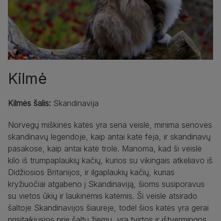
Kilmė
Kilmės šalis:
Skandinavija
Norvegų miškinės katės yra sena veislė, minima senovės
skandinavų legendoje, kaip antai katė fėja, ir skandinavų
pasakose, kaip antai katė trolė. Manoma, kad ši veislė
kilo iš trumpaplaukių kačių, kurios su vikingais atkeliavo iš
Didžiosios Britanijos, ir ilgaplaukių kačių, kurias
kryžiuočiai atgabeno į Skandinaviją, šioms susiporavus
su vietos ūkių ir laukinėmis katėmis. Ši veislė atsirado
šaltoje Skandinavijos šiaurėje, todėl šios katės yra gerai
prisitaikiusios prie šaltų žiemų, yra tvirtos ir ištvermingos.