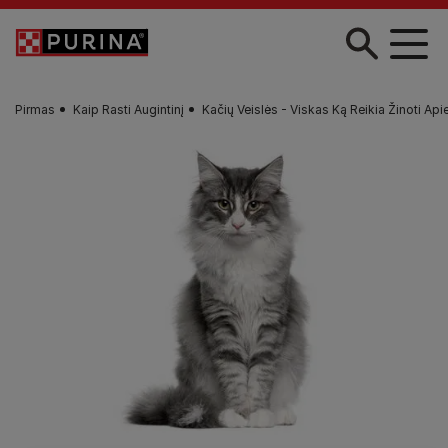
Pereiti į pagrindinį turinį
Pirmas
Kaip Rasti Augintinį
Kačių Veislės - Viskas Ką Reikia Žinoti Api