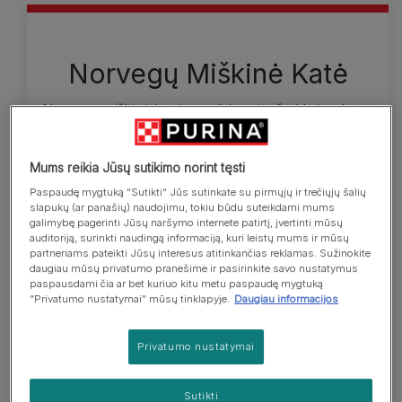
Norvegų Miškinė Katė
Norvegų miškinė katė yra didesnė už vidutinę katę.
Šios veislės gyvūnai dailūs, pusilgio plauko kailiu
(vasarą jis būna šiek tiek trumpesnis). Kūnas ilgas,
Mums reikia Jūsų sutikimo norint tęsti
raumeningas ir tvirtai sudėtas, tvirtos kaulų
Paspaudę mygtuką "Sutikti" Jūs sutinkate su pirmųjų ir trečiųjų šalių
struktūros. Kojos ilgos, o uodega pūkuota. Galva
slapukų (ar panašių) naudojimu, tokiu būdu suteikdami mums
ilga, trikampės formos, tiesaus profilio, ausys
galimybę pagerinti Jūsų naršymo internete patirtį, įvertinti mūsų
aukštai, o jų galiukai su kuokšteliais. Lygus, žvilgus
auditoriją, surinkti naudingą informaciją, kuri leistų mums ir mūsų
partneriams pateikti Jūsų interesus atitinkančias reklamas. Sužinokite
kailis dengia vilnų poplaukį ir neperšlampa.
daugiau mūsų privatumo pranešime ir pasirinkite savo nustatymus
Užsiauginusi kailį katė turi apykaklę, krūtinės
paspausdami čia ar bet kuriuo kitu metu paspaudę mygtuką
"Privatumo nustatymai" mūsų tinklapyje.
Daugiau informacijos
karčius bei šlaunų gaurus ir net plaukų kuokštelius
tarppirščiuose. Norvegų miškinės katės būna
visokių spalvų, išskyrus šokolado bei šviesiai
Privatumo nustatymai
violetinę arba Siamo žymes, tačiau gali turėti bet
kokį skaičių baltų žymių ant letenų, krūtinės, pilvo
Sutikti