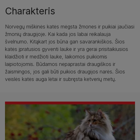
Charakteris
Norvegų miškinės katės mėgsta žmones ir puikiai jaučiasi
žmonių draugijoje. Kai kada jos labai reikalauja
švelnumo. Kitąkart jos būna gan savarankiškos. Šios
katės įpratusios gyventi lauke ir yra gerai prisitaikiusios
klaidžioti ir medžioti lauke, laikomos puikiomis
laipiotojomis. Būdamos nepaprastai draugiškos ir
žaismingos, jos gali būti puikios draugijos narės. Šios
veislės katės auga lėtai ir subręsta ketverių metų.